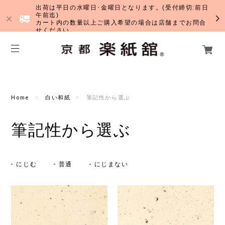
出荷は平日の水曜日･金曜日となります。(受付締切:前日
午前迄)
カート内の数量以上ご購入希望の場合は店舗までお問合
せください。
Home
白い和紙
筆記性から選ぶ
筆記性から選ぶ
にじむ
普通
にじまない