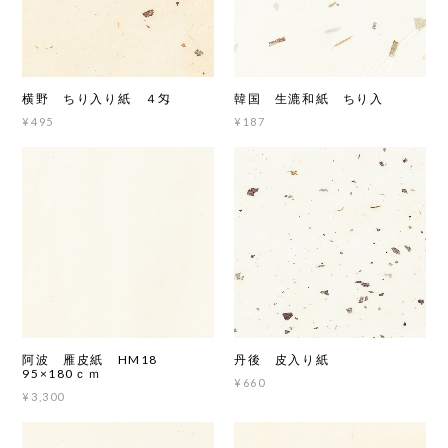
横野 ちり入り紙 ４匁
韓国 生漉和紙 ちり入
¥495
¥187
阿波 雁皮紙 HM18
丹後 皮入り紙
95×180ｃｍ
¥660
¥3,300