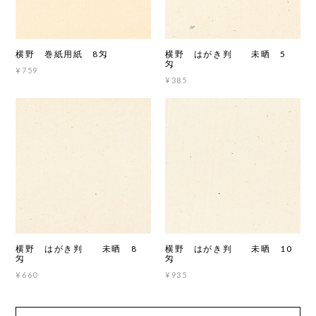
横野 巻紙用紙 8匁
横野 はがき判 未晒 5
匁
¥759
¥385
横野 はがき判 未晒 8
横野 はがき判 未晒 10
匁
匁
¥660
¥935