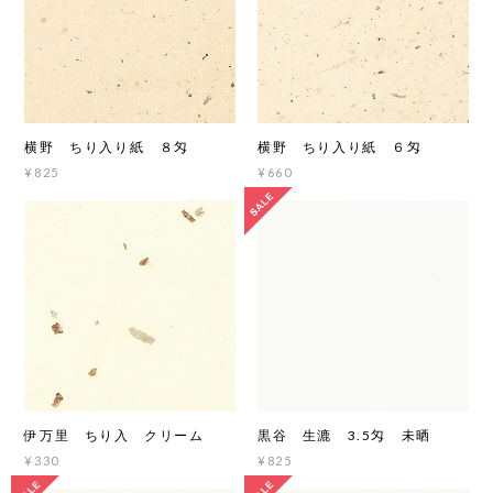
横野 ちり入り紙 ８匁
横野 ちり入り紙 ６匁
¥825
¥660
伊万里 ちり入 クリーム
黒谷 生漉 3.5匁 未晒
¥330
¥825