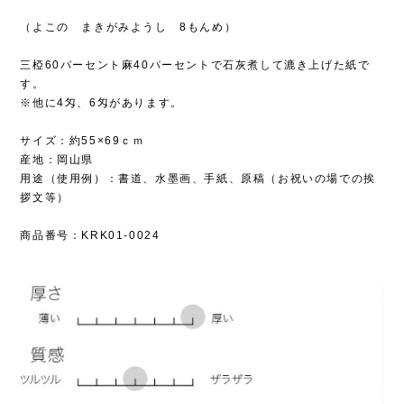
（よこの まきがみようし 8もんめ）
三椏60パーセント麻40パーセントで石灰煮して漉き上げた紙で
す。
※他に4匁、6匁があります。
サイズ：約55×69ｃｍ
産地：岡山県
用途（使用例）：書道、水墨画、手紙、原稿（お祝いの場での挨
拶文等）
商品番号：KRK01-0024