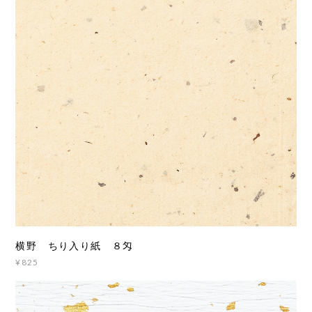
横野 ちり入り紙 ８匁
¥825