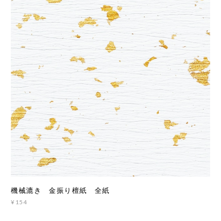
機械漉き 金振り檀紙 全紙
¥154