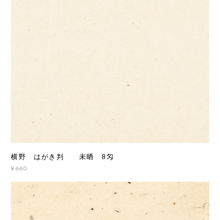
横野 はがき判 未晒 8匁
¥660