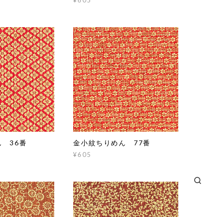
 36番
金小紋ちりめん 77番
¥605