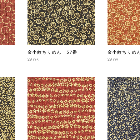
金小紋ちりめん 57番
金小紋ちりめん
¥605
¥605