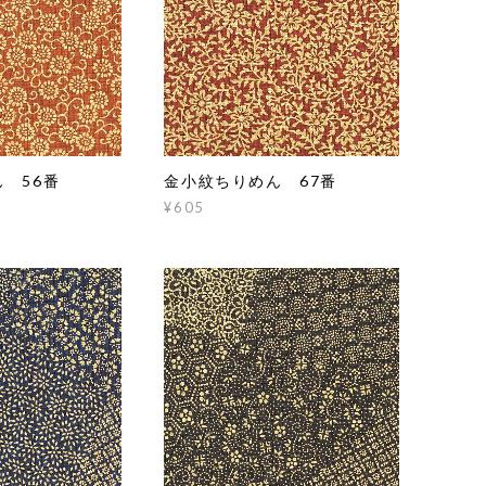
 56番
金小紋ちりめん 67番
¥605