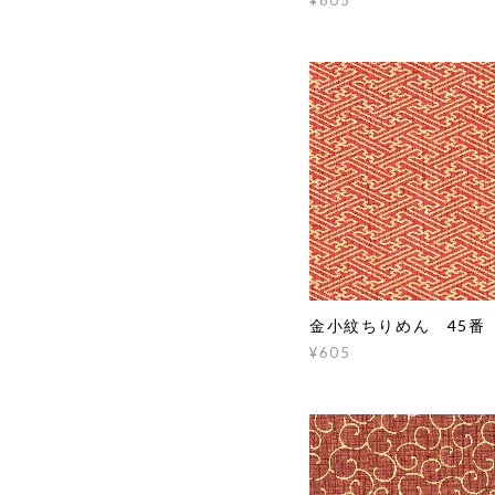
金小紋ちりめん 45番
¥605