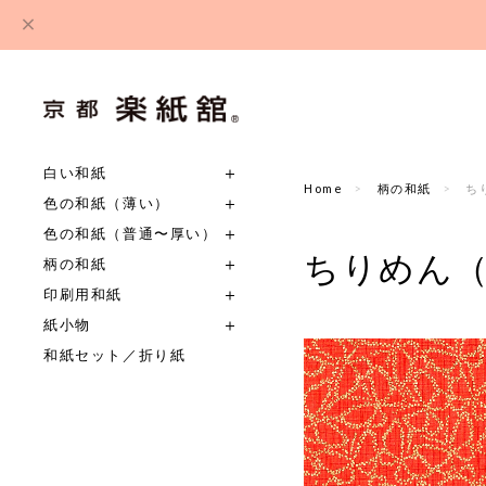
白い和紙
Home
柄の和紙
ち
色の和紙（薄い）
色の和紙（普通〜厚い）
ちりめん
柄の和紙
印刷用和紙
紙小物
和紙セット／折り紙