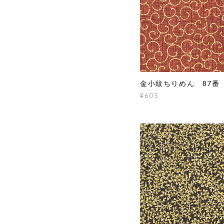
金小紋ちりめん 87番
¥605