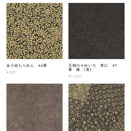
金小紋ちりめん 66番
王朝のそめいろ 厚口 47
番 橡 (黒)
¥605
¥1,320