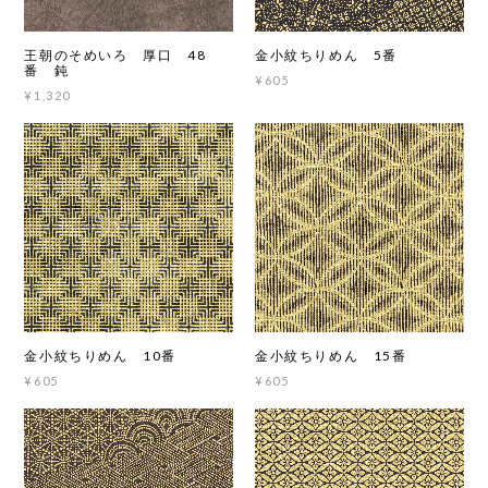
王朝のそめいろ 厚口 48
金小紋ちりめん 5番
番 鈍
¥605
¥1,320
金小紋ちりめん 10番
金小紋ちりめん 15番
¥605
¥605