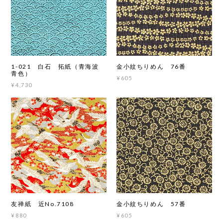
1-021 白石 拓紙（青海波
金小紋ちりめん 76番
青色）
¥605
¥4,730
友禅紙 近No.7108
金小紋ちりめん 57番
¥880
¥605