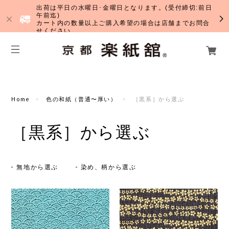
出荷は平日の水曜日･金曜日となります。(受付締切:前日
午前迄)
カート内の数量以上ご購入希望の場合は店舗までお問合
せください。
Home
色の和紙（普通〜厚い）
［黒系］から選ぶ
［黒系］から選ぶ
無地から選ぶ
染め、柄から選ぶ