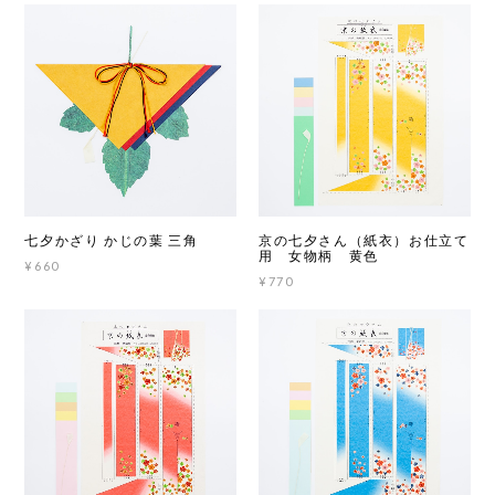
七夕かざり かじの葉 三角
京の七夕さん（紙衣）お仕立て
用 女物柄 黄色
¥660
¥770