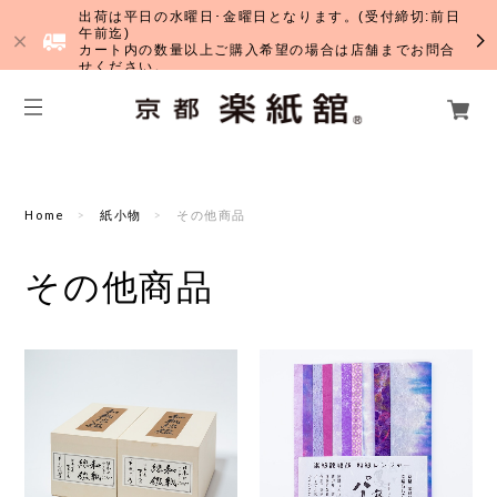
出荷は平日の水曜日･金曜日となります。(受付締切:前日
午前迄)
カート内の数量以上ご購入希望の場合は店舗までお問合
せください。
Home
紙小物
その他商品
その他商品