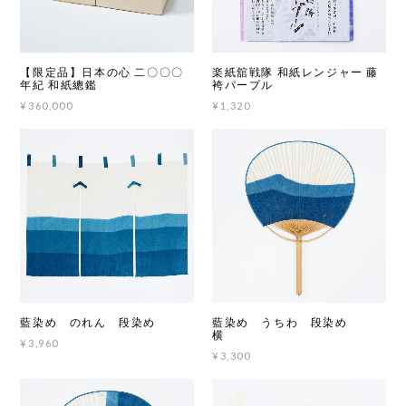
【限定品】日本の心 二〇〇〇
楽紙舘戦隊 和紙レンジャー 藤
年紀 和紙總鑑
袴パープル
¥360,000
¥1,320
藍染め のれん 段染め
藍染め うちわ 段染め
横
¥3,960
¥3,300