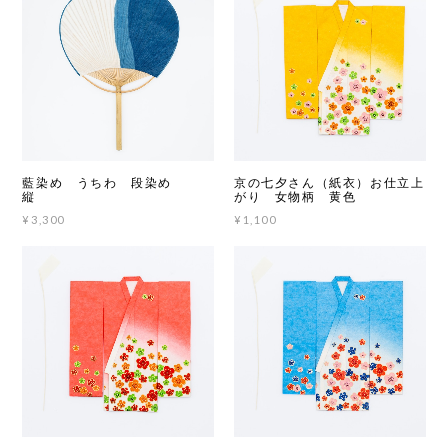
藍染め うちわ 段染め
京の七夕さん（紙衣）お仕立上
縦
がり 女物柄 黄色
¥3,300
¥1,100