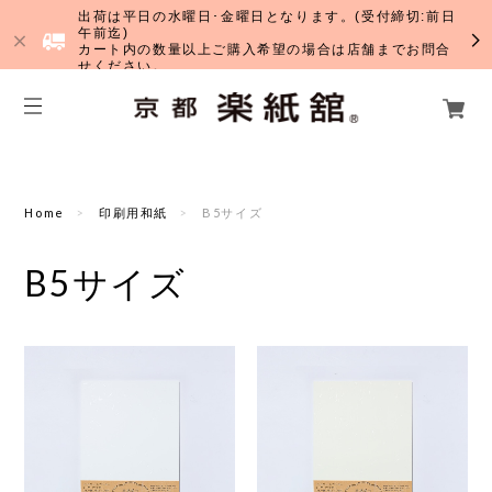
出荷は平日の水曜日･金曜日となります。(受付締切:前日
午前迄)
カート内の数量以上ご購入希望の場合は店舗までお問合
せください。
Home
印刷用和紙
B5サイズ
B5サイズ