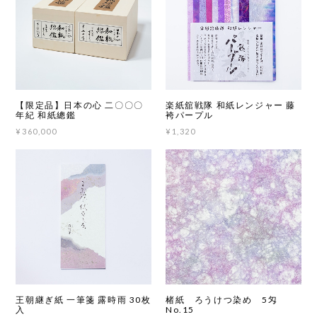
【限定品】日本の心 二〇〇〇
楽紙舘戦隊 和紙レンジャー 藤
年紀 和紙總鑑
袴パープル
¥360,000
¥1,320
王朝継ぎ紙 一筆箋 露時雨 30枚
楮紙 ろうけつ染め 5匁
入
No.15