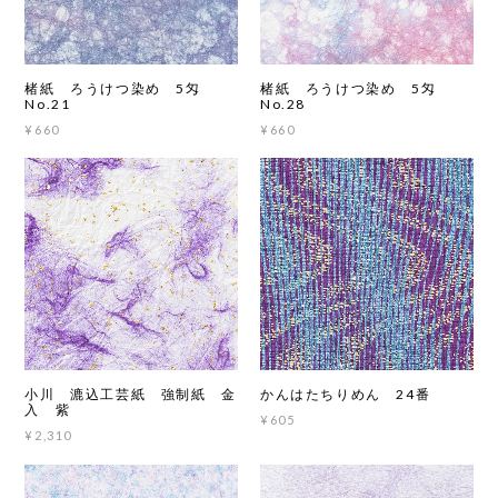
楮紙 ろうけつ染め 5匁
楮紙 ろうけつ染め 5匁
No.21
No.28
¥660
¥660
小川 漉込工芸紙 強制紙 金
かんはたちりめん 24番
入 紫
¥605
¥2,310