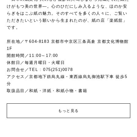
けがもつ美の世界―。心のひだにしみ入るような、ほのか安
らぎをはこぶ紙の魅力。そのすべてを多くの人々に、ご覧い
ただきたいという願いから生まれたのが、紙の店「楽紙舘」
です。
所在地／〒604-8183 京都市中京区三条高倉 京都文化博物館
1F
開館時間／11:00～17:00
休館日／毎週月曜日・火曜日
お問合せ／TEL : 075(251)0078
アクセス／京都地下鉄烏丸線・東西線烏丸御池駅下車 徒歩5
分
取扱品目／和紙・洋紙・和紙小物・書籍
もっと見る