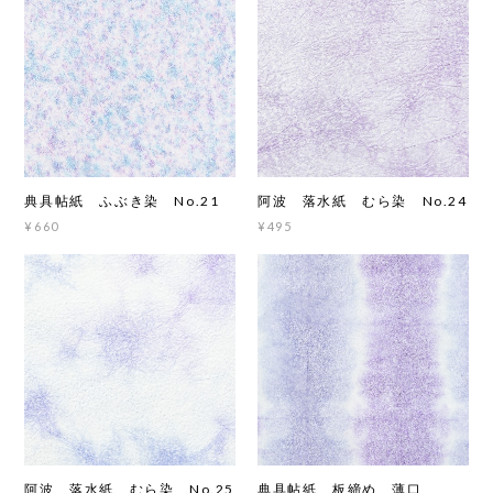
典具帖紙 ふぶき染 No.21
阿波 落水紙 むら染 No.24
¥660
¥495
阿波 落水紙 むら染 No.25
典具帖紙 板締め 薄口