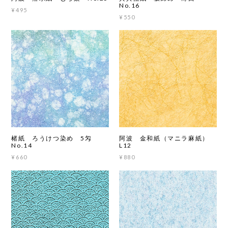
No.16
¥495
¥550
楮紙 ろうけつ染め 5匁
阿波 金和紙（マニラ麻紙）
No.14
L12
¥660
¥880