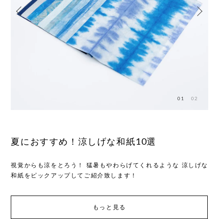
01
02
夏におすすめ！涼しげな和紙10選
ネ
こネ
視覚からも涼をとろう！ 猛暑もやわらげてくれるような 涼しげな
「
和紙をピックアップしてご紹介致します！
イ
もっと見る