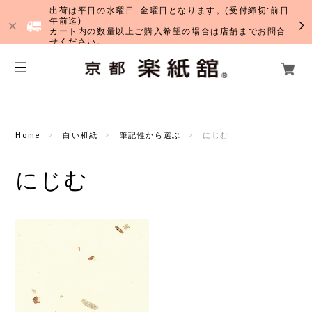
出荷は平日の水曜日･金曜日となります。(受付締切:前日
午前迄)
カート内の数量以上ご購入希望の場合は店舗までお問合
せください。
Home
白い和紙
筆記性から選ぶ
にじむ
にじむ