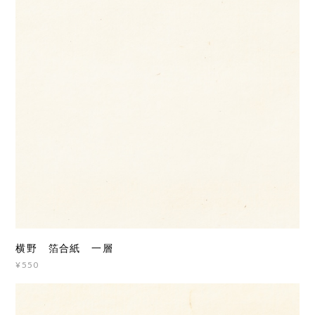
横野 箔合紙 一層
¥550