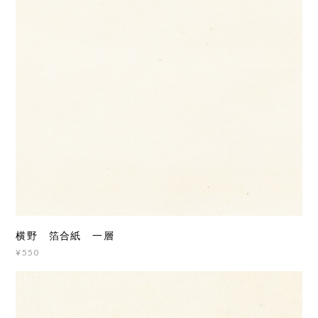
横野 箔合紙 一層
¥550