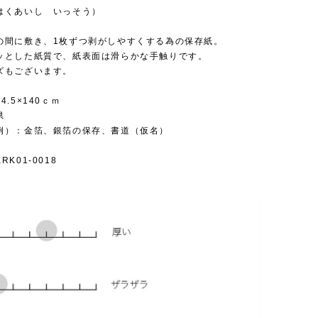
はくあいし いっそう）
の間に敷き、1枚ずつ剥がしやすくする為の保存紙。
ッとした紙質で、紙表面は滑らかな手触りです。
ズもございます。
.5×140ｃｍ
県
例）：金箔、銀箔の保存、書道（仮名）
K01-0018