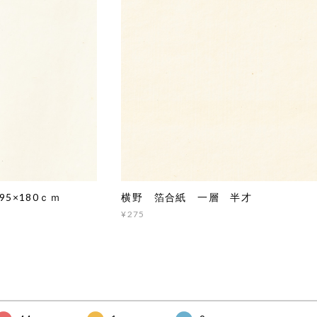
5×180ｃｍ
横野 箔合紙 一層 半才
¥275