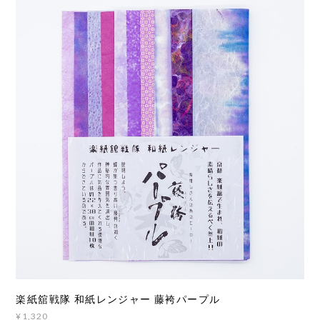
楽紙舘戦隊 和紙レンジャー 藤袴パープル
¥1,320