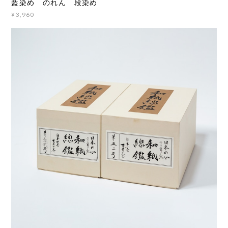
藍染め のれん 段染め
¥3,960