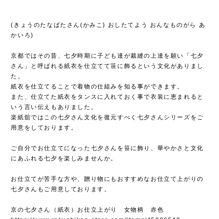
(きょうのたなばたさん(かみこ) おしたてよう おんなものがら あ
かいろ)
京都ではその昔、七夕時期に子ども達が裁縫の上達を願い「七夕
さん」と呼ばれる紙衣を仕立てて笹に飾るという文化がありまし
た。
紙衣を仕立てることで着物の仕組みを知る事ができます。
また、仕立てた紙衣をタンスに入れておく事で衣装に恵まれると
いう言い伝えもありました。
楽紙舘ではこの七夕さん文化を復元すべく七夕さんシリーズをご
用意をしております。
ご自分でお仕立てになった七夕さんを笹に飾り、華やかさと文化
にあふれる七夕を楽しみませんか。
お仕立てが苦手な方や、贈り物にもおすすめなお仕立て上がりの
七夕さんもご用意しております。
京の七夕さん（紙衣）お仕立上がり 女物柄 赤色