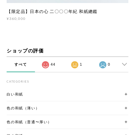
【限定品】日本の心 二〇〇〇年紀 和紙總鑑
¥360,000
ショップの評価
すべて
44
1
0
CATEGORIES
白い和紙
色の和紙（薄い）
色の和紙（普通〜厚い）