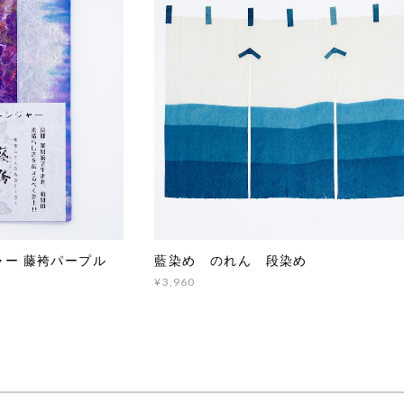
ャー 藤袴パープル
藍染め のれん 段染め
¥3,960