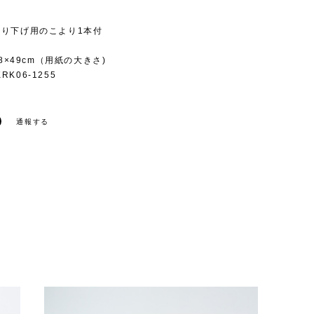
吊り下げ用のこより1本付
.8×49cm（用紙の大きさ)
K06-1255
通報する