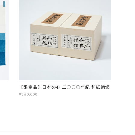
【限定品】日本の心 二〇〇〇年紀 和紙總鑑
¥360,000