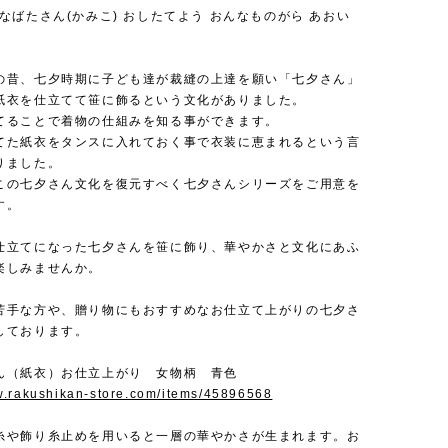
なばたさん(かみこ) おしたてよう おんなものがら あおい
の昔、七夕時期に子ども達が裁縫の上達を願い「七夕さん」
紙衣を仕立てて笹に飾るという文化がありました。
てることで着物の仕組みを知る事ができます。
てた紙衣をタンスに入れておく事で衣装に恵まれるという言
りました。
この七夕さん文化を復元すべく七夕さんシリーズをご用意を
す。
仕立てになった七夕さんを笹に飾り、華やかさと文化にあふ
楽しみませんか。
苦手な方や、贈り物にもおすすめなお仕立て上がりの七夕さ
しております。
ん（紙衣）お仕立上がり 女物柄 青色
w.rakushikan-store.com/items/45896568
糸や飾り糸止めを用いると一層の華やかさが生まれます。お