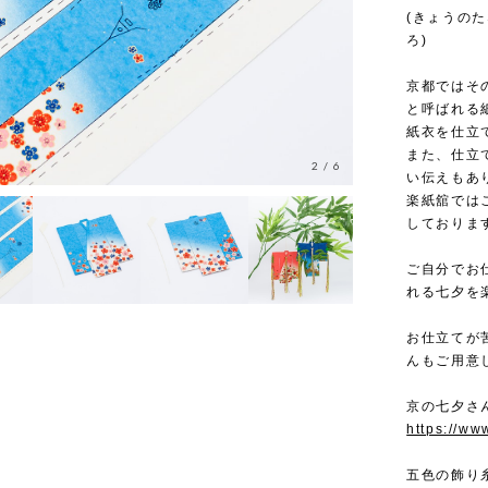
(きょうのた
ろ)
京都ではそ
と呼ばれる
紙衣を仕立
また、仕立
2
/
6
い伝えもあ
楽紙舘では
しておりま
ご自分でお
れる七夕を
お仕立てが
んもご用意
京の七夕さ
https://ww
五色の飾り