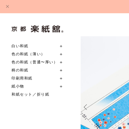
白い和紙
色の和紙（薄い）
色の和紙（普通〜厚い）
柄の和紙
印刷用和紙
紙小物
和紙セット／折り紙