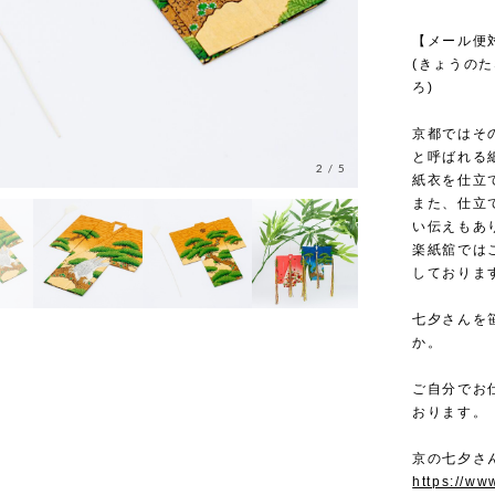
【メール便
(きょうのた
ろ)
京都ではそ
と呼ばれる
2
/
5
紙衣を仕立
また、仕立
い伝えもあ
楽紙舘では
しておりま
七夕さんを
か。
ご自分でお
おります。
京の七夕さ
https://ww