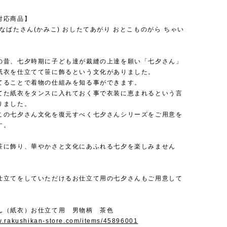
対応商品】
なばたさん(かみこ) おしたてあがり おとこものがら ちゃい
の昔、七夕時期に子ども達が裁縫の上達を願い「七夕さん」
紙衣を仕立てて笹に飾るという文化がありました。
てることで着物の仕組みを知る事ができます。
てた紙衣をタンスに入れておく事で衣装に恵まれるという言
りました。
この七夕さん文化を復元すべく七夕さんシリーズをご用意を
す。
笹に飾り、華やかさと文化にあふれる七夕を楽しみません
仕立てをしていただけるお仕立て用の七夕さんもご用意して
ん（紙衣）お仕立て用 男物柄 茶色
w.rakushikan-store.com/items/45896001