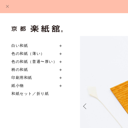
白い和紙
色の和紙（薄い）
色の和紙（普通〜厚い）
柄の和紙
印刷用和紙
紙小物
和紙セット／折り紙