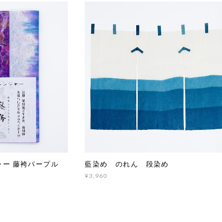
ャー 藤袴パープル
藍染め のれん 段染め
¥3,960