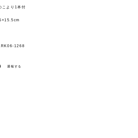
のこより1本付
5×15.5cm
K06-1268
通報する