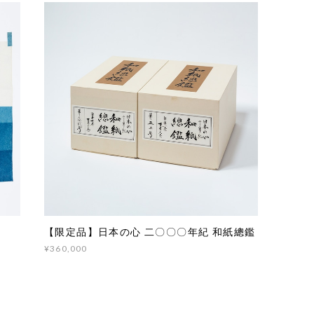
【限定品】日本の心 二〇〇〇年紀 和紙總鑑
¥360,000