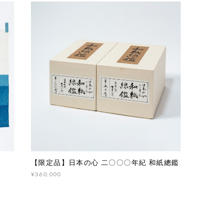
【限定品】日本の心 二〇〇〇年紀 和紙總鑑
¥360,000