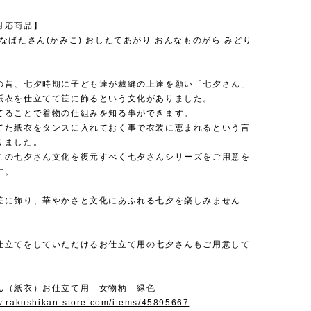
対応商品】
なばたさん(かみこ) おしたてあがり おんなものがら みどり
の昔、七夕時期に子ども達が裁縫の上達を願い「七夕さん」
紙衣を仕立てて笹に飾るという文化がありました。
てることで着物の仕組みを知る事ができます。
てた紙衣をタンスに入れておく事で衣装に恵まれるという言
りました。
この七夕さん文化を復元すべく七夕さんシリーズをご用意を
す。
笹に飾り、華やかさと文化にあふれる七夕を楽しみません
仕立てをしていただけるお仕立て用の七夕さんもご用意して
ん（紙衣）お仕立て用 女物柄 緑色
w.rakushikan-store.com/items/45895667