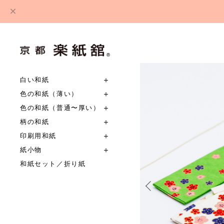
白い和紙
色の和紙（薄い）
色の和紙（普通〜厚い）
柄の和紙
印刷用和紙
紙小物
和紙セット／折り紙