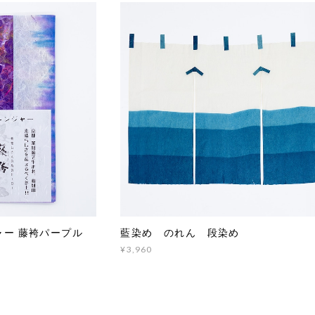
ャー 藤袴パープル
藍染め のれん 段染め
¥3,960