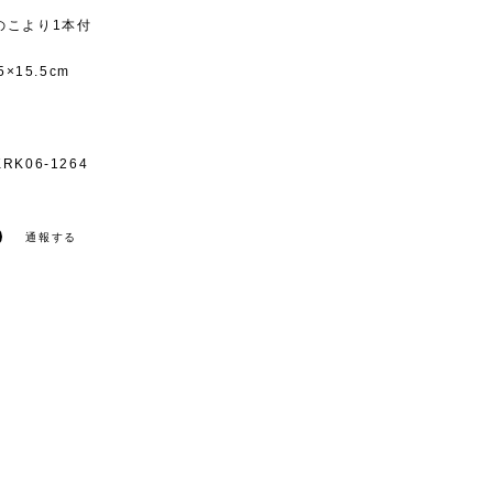
のこより1本付
5×15.5cm
K06-1264
通報する