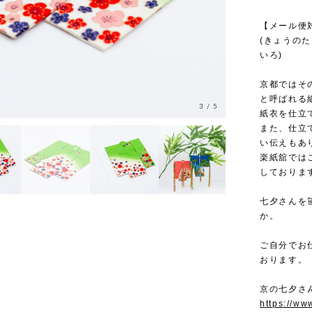
【メール便
(きょうのた
いろ)
京都ではそ
と呼ばれる
3
/
5
紙衣を仕立
また、仕立
い伝えもあ
楽紙舘では
しておりま
七夕さんを
か。
ご自分でお
おります。
京の七夕さ
https://ww