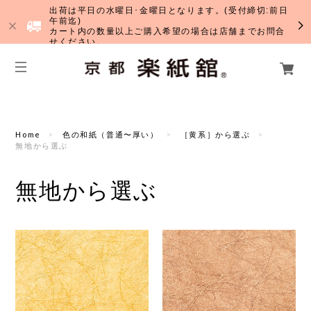
出荷は平日の水曜日･金曜日となります。(受付締切:前日
午前迄)
カート内の数量以上ご購入希望の場合は店舗までお問合
せください。
Home
色の和紙（普通〜厚い）
［黄系］から選ぶ
無地から選ぶ
無地から選ぶ