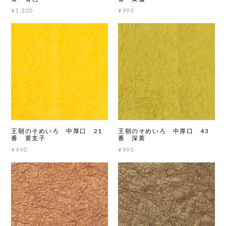
¥1,320
¥990
王朝のそめいろ 中厚口 21
王朝のそめいろ 中厚口 43
番 黄支子
番 深黄
¥990
¥990