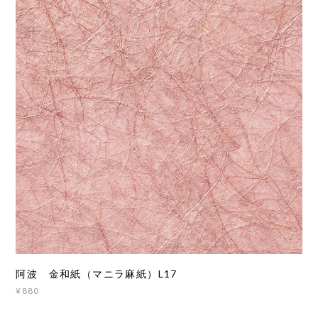
阿波 金和紙（マニラ麻紙）L17
¥880