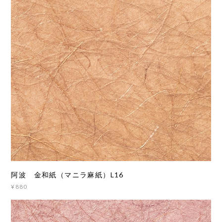
阿波 金和紙（マニラ麻紙）L16
¥880