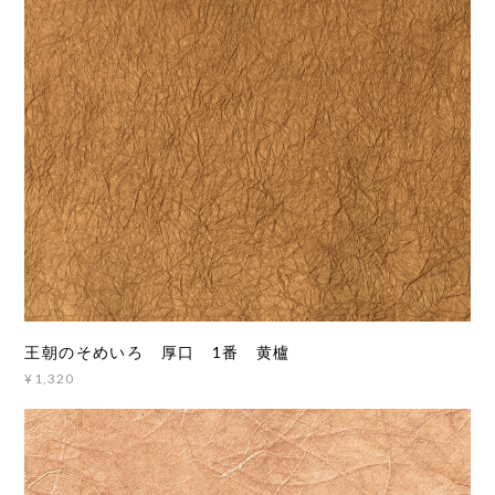
王朝のそめいろ 厚口 1番 黄櫨
¥1,320