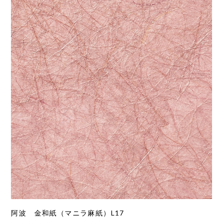
阿波 金和紙（マニラ麻紙）L17