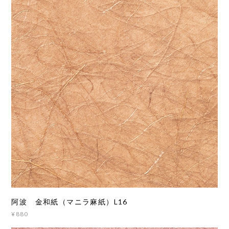
阿波 金和紙（マニラ麻紙）L16
¥880