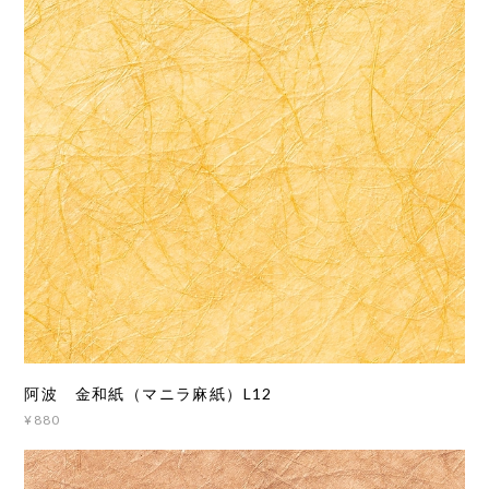
阿波 金和紙（マニラ麻紙）L12
¥880