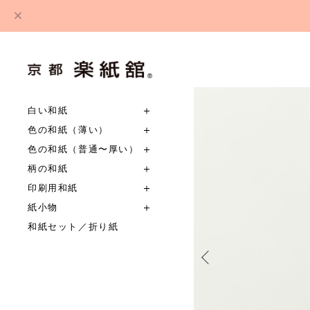
白い和紙
色の和紙（薄い）
色の和紙（普通〜厚い）
柄の和紙
印刷用和紙
紙小物
和紙セット／折り紙