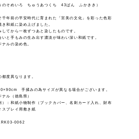
うのそめいろ ちゅうあつくち 43ばん ふかきき）
そ千年前の平安時代に育まれた「宮美の文化」を彩った色彩
漉き和紙に染め上げました。
みしてから一枚ずつあと染したものです。
合いと手もみの生み出す濃淡が味わい深い和紙です。
ジナルの染め色。
の都度異なります。
60×90cm 手揉みの為サイズが異なる場合がございます。
ジナル（徳島県）
例）：和紙小物制作（ブックカバー、名刺カード入れ、財布
ィスプレイ用敷き紙
K03-0062