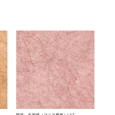
阿波 金和紙（マニラ麻紙）L17