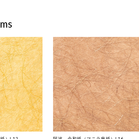
ems
紙）L12
阿波 金和紙（マニラ麻紙）L16