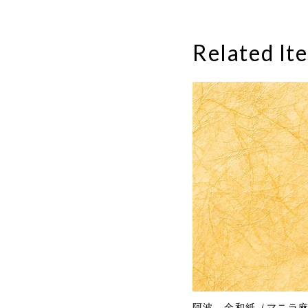
Related It
阿波 金和紙（マニラ麻