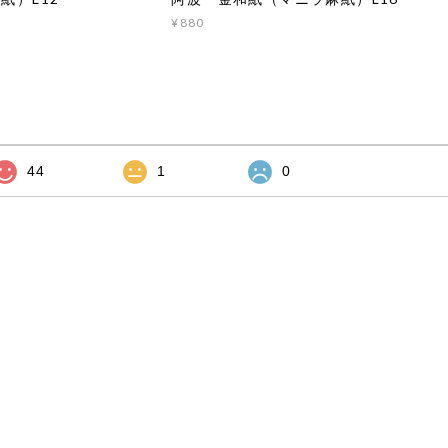
¥880
44
1
0