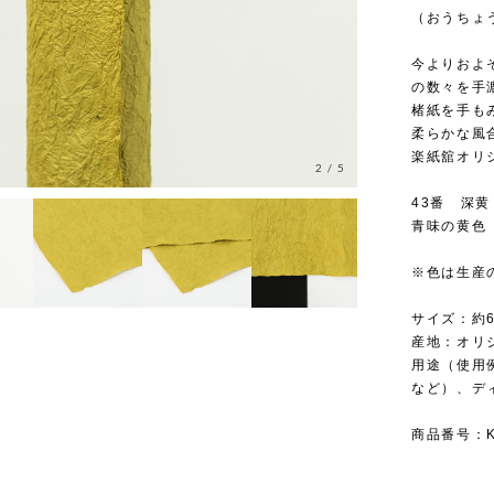
（おうちょ
今よりおよ
の数々を手
楮紙を手も
柔らかな風
楽紙舘オリ
3
/
5
43番 深黄
青味の黄色
※色は生産
サイズ：約
産地：オリ
用途（使用
など）、デ
商品番号：KR