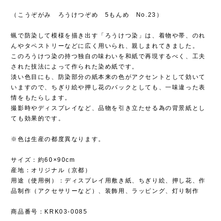
（こうぞがみ ろうけつぞめ 5もんめ No.23）
蝋で防染して模様を描き出す「ろうけつ染」は、着物や帯、のれ
んやタペストリーなどに広く用いられ、親しまれてきました。
このろうけつ染の持つ独自の味わいを和紙で再現するべく、工夫
された技法によって作られた染め紙です。
淡い色目にも、防染部分の紙本来の色がアクセントとして効いて
いますので、ちぎり絵や押し花のバックとしても、一味違った表
情をもたらします。
撮影時やディスプレイなど、品物を引き立たせる為の背景紙とし
ても効果的です。
※色は生産の都度異なります。
サイズ：約60×90cm
産地：オリジナル（京都）
用途（使用例）：ディスプレイ用敷き紙、ちぎり絵、押し花、作
品制作（アクセサリーなど）、装飾用、ラッピング、灯り制作
商品番号：KRK03-0085