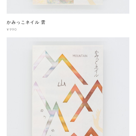
かみっこネイル 雲
¥990