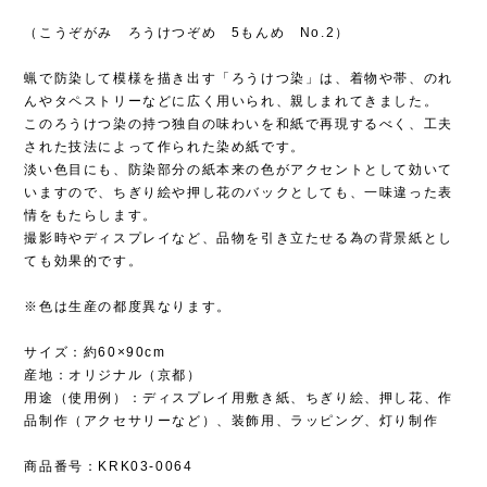
（こうぞがみ ろうけつぞめ 5もんめ No.2）
蝋で防染して模様を描き出す「ろうけつ染」は、着物や帯、のれ
んやタペストリーなどに広く用いられ、親しまれてきました。
このろうけつ染の持つ独自の味わいを和紙で再現するべく、工夫
された技法によって作られた染め紙です。
淡い色目にも、防染部分の紙本来の色がアクセントとして効いて
いますので、ちぎり絵や押し花のバックとしても、一味違った表
情をもたらします。
撮影時やディスプレイなど、品物を引き立たせる為の背景紙とし
ても効果的です。
※色は生産の都度異なります。
サイズ：約60×90cm
産地：オリジナル（京都）
用途（使用例）：ディスプレイ用敷き紙、ちぎり絵、押し花、作
品制作（アクセサリーなど）、装飾用、ラッピング、灯り制作
商品番号：KRK03-0064