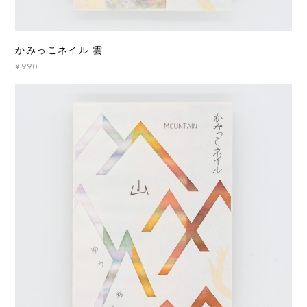
かみっこネイル 雲
¥990