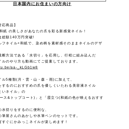
日本国内にお住まいの方向け
対応商品】
 和紙 の美しさがあなたの爪を彩る新感覚ネイル！
総額140万円突破!
ルフネイル+和紙で、染め柄を素材感そのままネイルのデザ
裁断方法である「水切り」を応用し、行程に組み込んだ
イルのやり方も動画にてご提案しております。
utu.be/aa-_kLGb1w8
イル5種類(月・雲・山・森・雨)に加えて、
をするのにおすすめの爪を優しくいたわる美容液ネイル
といネイル」の
ベース&トップコート)」と「霞立つ(和紙の色が映えるおすす
の水切りをするのに便利な、
の筆屋さんのあかしや水筆ペンのセットです。
ばすぐにかみっこネイルが楽しめます！