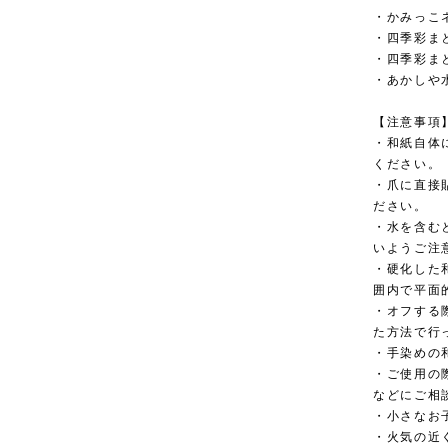
・かみっこネ
・四季彩まと
・四季彩まと
・あかしや
【注意事項
・和紙自体
ください。
・爪に直接
ださい。
・水を含む
いようご注
・硬化した
囲内で平面
・オフする
た方法で行
・手染めの
・ご使用の
などにご相
・小さなお
・火気の近