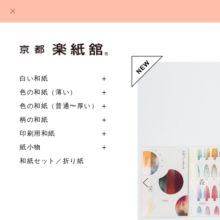
白い和紙
色の和紙（薄い）
色の和紙（普通〜厚い）
柄の和紙
印刷用和紙
紙小物
和紙セット／折り紙