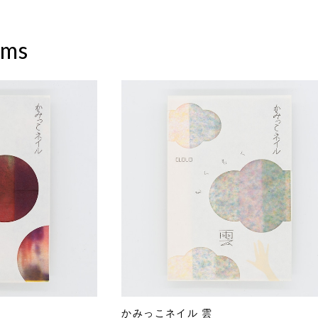
ems
かみっこネイル 雲