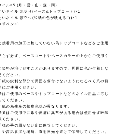
イル×5 (月・雲・山・森・雨)
いネイル 水明り(ベース&トップコート)×1
いネイル 霞立つ(和紙の色が映える白)×1
水筆ペン×1
】
に接着用の加工は施していない為トップコートなどをご使用
貼らず必ず、ベースコートやベースカラーの上からご使用く
と染料が溶けだすことがありますので、周囲に色が付着しな
意ください。
和紙の鋭利な部分で周囲を傷付けないようになるべく爪の範
的にご使用ください。
際はご使用のベースやトップコートなどのネイル用品に応じ
ってください。
和紙の為生産の都度色味が異なります。
際又はご使用中に爪や皮膚に異常がある場合は使用せず医師
談ください。
子様の手の届かない所に保管してください。
くや高温多湿な場所、直射日光を避けて保管してください。