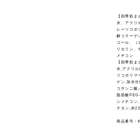
【四季彩ま
水、アクリ
レーツコポ
解コラーゲ
コール、（
リセリン、
メチコン
【四季彩ま
水,アクリル
ツコポリマ
ゲン,加水
コサンニ酸
脂肪酸PEG
シメチコン
チタン,赤2
商品番号：KR