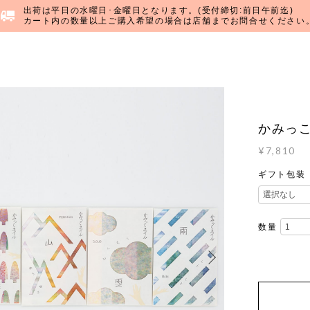
出荷は平日の水曜日･金曜日となります。(受付締切:前日午前迄)
カート内の数量以上ご購入希望の場合は店舗までお問合せください
かみっこ
¥7,810
ギフト包装
数量