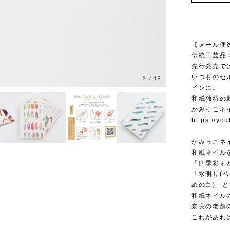
【メール便
伝統工芸品
先行発売では
いつものセ
3
/
19
インに。
和紙独特の
かみっこネ
https://yo
かみっこネ
和紙ネイル
「四季彩ま
「水明り(
めの白)」と
和紙ネイル
奈良の老舗
これがあれ