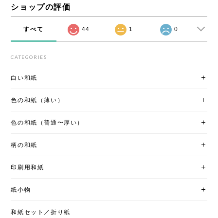
ショップの評価
すべて
44
1
0
CATEGORIES
白い和紙
色の和紙（薄い）
色の和紙（普通〜厚い）
柄の和紙
印刷用和紙
紙小物
和紙セット／折り紙