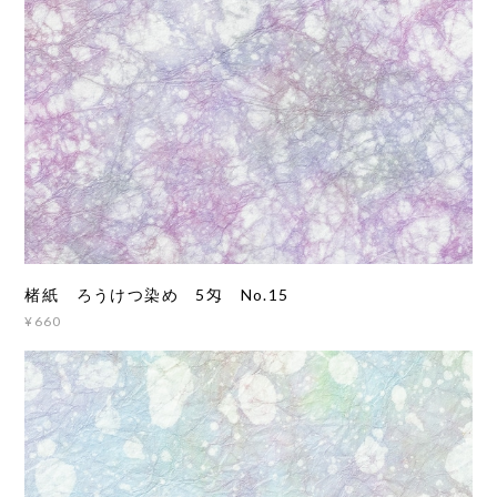
楮紙 ろうけつ染め 5匁 No.15
¥660