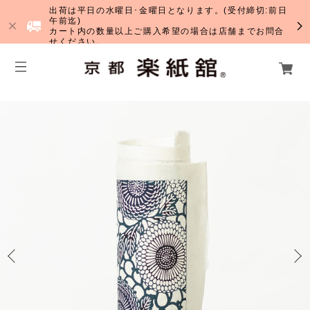
出荷は平日の水曜日･金曜日となります。(受付締切:前日
午前迄)
カート内の数量以上ご購入希望の場合は店舗までお問合
せください。