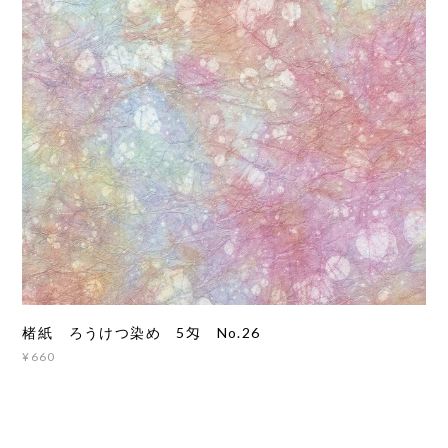
楮紙 ろうけつ染め 5匁 No.26
¥660