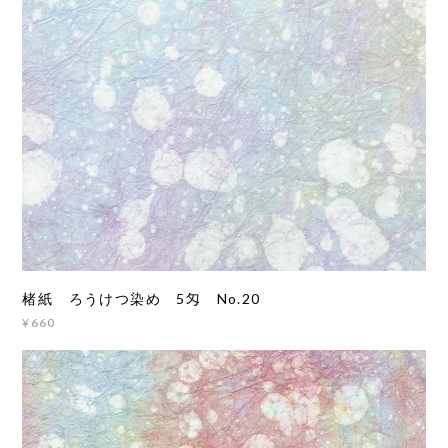
楮紙 ろうけつ染め 5匁 No.20
¥660