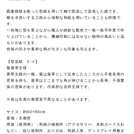
図案模様を彫った型紙を用いて糊で防染して染色した紙です。
糊を水洗いする工程から強靭な和紙を用いていることも特徴で
す。
一色毎に型を変えながら職人が絶妙な配色で一枚一枚手作業で作
り上げていることから、機械印刷には出せない独特の風合いと温
もりがあります。
色味の渋さや素朴な柄がモダンな印象を与えます。
【型染紙 2-イ】
菊唐草文様
唐草文様の一種。菊は薬草として伝来したところから不老長寿の
意味を持ち、唐草はどこまでも蔦が伸びることから長寿、子孫繁
栄の意味があります。代表的な吉祥文様です。
※色は生産の都度若干異なることがあります。
サイズ：約60×90cm
産地：京都府
用途（使用例）：和紙小物制作（アクセサリー、名刺カード入れ
など）、貼り箱制作、おりがみ、和紙人形、ディスプレイ用敷き