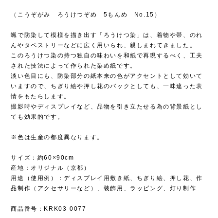
（こうぞがみ ろうけつぞめ 5もんめ No.15）
蝋で防染して模様を描き出す「ろうけつ染」は、着物や帯、のれ
んやタペストリーなどに広く用いられ、親しまれてきました。
このろうけつ染の持つ独自の味わいを和紙で再現するべく、工夫
された技法によって作られた染め紙です。
淡い色目にも、防染部分の紙本来の色がアクセントとして効いて
いますので、ちぎり絵や押し花のバックとしても、一味違った表
情をもたらします。
撮影時やディスプレイなど、品物を引き立たせる為の背景紙とし
ても効果的です。
※色は生産の都度異なります。
サイズ：約60×90cm
産地：オリジナル（京都）
用途（使用例）：ディスプレイ用敷き紙、ちぎり絵、押し花、作
品制作（アクセサリーなど）、装飾用、ラッピング、灯り制作
商品番号：KRK03-0077