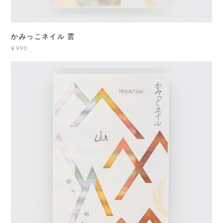
かみっこネイル 雲
¥990