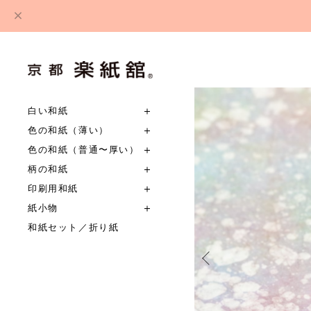
白い和紙
色の和紙（薄い）
色の和紙（普通〜厚い）
柄の和紙
印刷用和紙
紙小物
和紙セット／折り紙