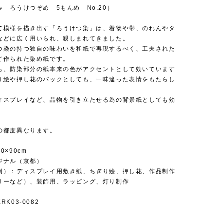
 ろうけつぞめ 5もんめ No.20）
て模様を描き出す「ろうけつ染」は、着物や帯、のれんやタ
などに広く用いられ、親しまれてきました。
つ染の持つ独自の味わいを和紙で再現するべく、工夫された
て作られた染め紙です。
も、防染部分の紙本来の色がアクセントとして効いています
り絵や押し花のバックとしても、一味違った表情をもたらし
ィスプレイなど、品物を引き立たせる為の背景紙としても効
の都度異なります。
0×90cm
ジナル（京都）
例）：ディスプレイ用敷き紙、ちぎり絵、押し花、作品制作
リーなど）、装飾用、ラッピング、灯り制作
K03-0082