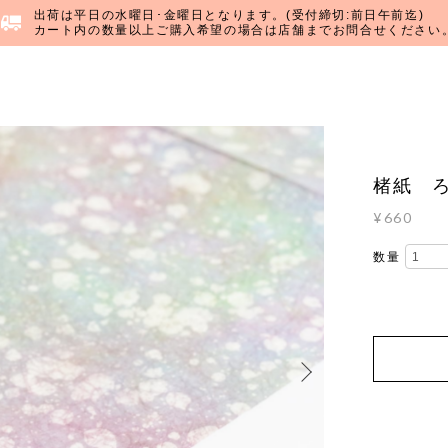
出荷は平日の水曜日･金曜日となります。(受付締切:前日午前迄)
カート内の数量以上ご購入希望の場合は店舗までお問合せください
楮紙 ろ
¥660
数量