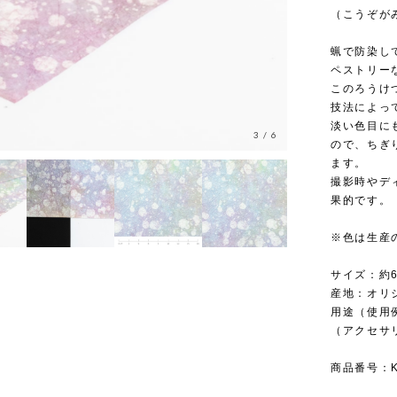
（こうぞがみ
蝋で防染し
ペストリー
このろうけ
技法によっ
淡い色目に
3
/
6
ので、ちぎ
ます。
撮影時やデ
果的です。
※色は生産
サイズ：約6
産地：オリ
用途（使用
（アクセサ
商品番号：KR