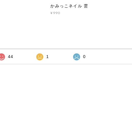
かみっこネイル 雲
¥990
44
1
0