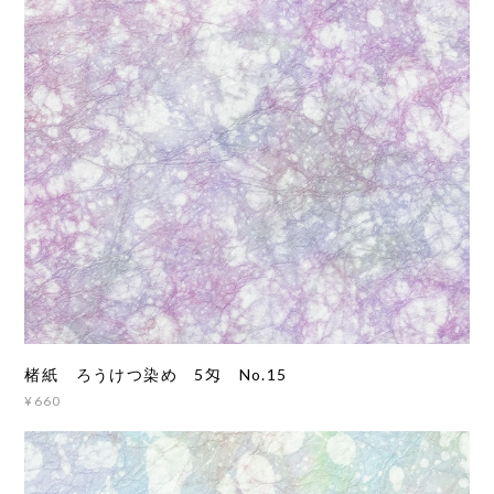
楮紙 ろうけつ染め 5匁 No.15
¥660