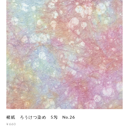
楮紙 ろうけつ染め 5匁 No.26
¥660