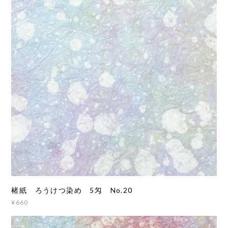
楮紙 ろうけつ染め 5匁 No.20
¥660