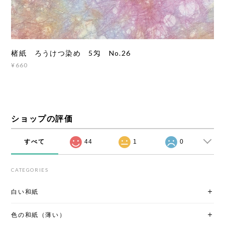
楮紙 ろうけつ染め 5匁 No.26
¥660
ショップの評価
すべて
44
1
0
CATEGORIES
白い和紙
色の和紙（薄い）