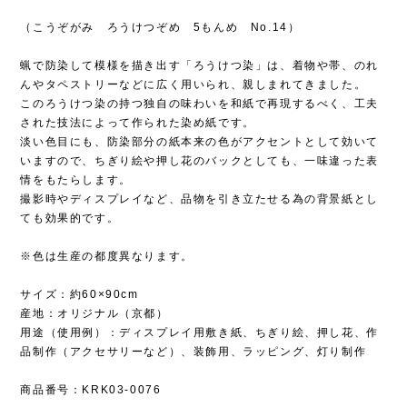
（こうぞがみ ろうけつぞめ 5もんめ No.14）
蝋で防染して模様を描き出す「ろうけつ染」は、着物や帯、のれ
んやタペストリーなどに広く用いられ、親しまれてきました。
このろうけつ染の持つ独自の味わいを和紙で再現するべく、工夫
された技法によって作られた染め紙です。
淡い色目にも、防染部分の紙本来の色がアクセントとして効いて
いますので、ちぎり絵や押し花のバックとしても、一味違った表
情をもたらします。
撮影時やディスプレイなど、品物を引き立たせる為の背景紙とし
ても効果的です。
※色は生産の都度異なります。
サイズ：約60×90cm
産地：オリジナル（京都）
用途（使用例）：ディスプレイ用敷き紙、ちぎり絵、押し花、作
品制作（アクセサリーなど）、装飾用、ラッピング、灯り制作
商品番号：KRK03-0076