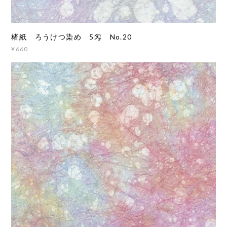
楮紙 ろうけつ染め 5匁 No.20
¥660