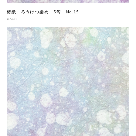
楮紙 ろうけつ染め 5匁 No.15
¥660