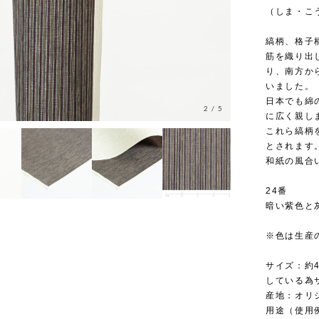
（しま・こ
縞柄、格子
筋を織り出
り、南方か
いました。
日本でも綿
2
/
5
に広く親し
これら縞柄
とされます
和紙の風合
24番
暗い紫色と
※色は生産
サイズ：約4
している為
産地：オリ
用途（使用