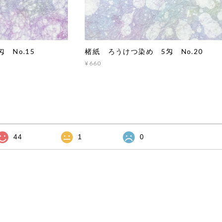
 No.15
楮紙 ろうけつ染め 5匁 No.20
¥660
44
1
0