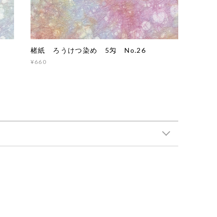
楮紙 ろうけつ染め 5匁 No.26
¥660