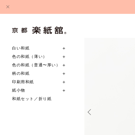
白い和紙
色の和紙（薄い）
色の和紙（普通〜厚い）
柄の和紙
印刷用和紙
紙小物
和紙セット／折り紙