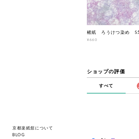
楮紙 ろうけつ染め 5匁
¥660
ショップの評価
すべて
京都楽紙舘について
BLOG