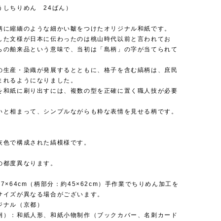
うしちりめん 24ばん）
柄に縮緬のような細かい皺をつけたオリジナル和紙です。
した文様が日本に伝わったのは桃山時代以前と言われてお
らの舶来品という意味で、当初は「島柄」の字が当てられて
の生産・染織が発展するとともに、格子を含む縞柄は、庶民
まれるようになりました。
を和紙に刷り出すには、複数の型を正確に置く職人技が必要
。
いと相まって、シンプルながらも粋な表情を見せる柄です。
灰色で構成された縞模様です。
の都度異なります。
7×64cm（柄部分：約45×62cm）手作業でちりめん加工を
サイズが異なる場合がございます。
ジナル（京都）
例）：和紙人形、和紙小物制作（ブックカバー、名刺カード