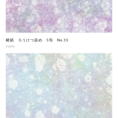
楮紙 ろうけつ染め 5匁 No.15
¥660