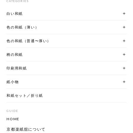
CATEGORIES
白い和紙
色の和紙（薄い）
色の和紙（普通〜厚い）
柄の和紙
印刷用和紙
紙小物
和紙セット／折り紙
GUIDE
HOME
京都楽紙舘について