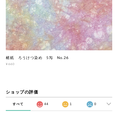
楮紙 ろうけつ染め 5匁 No.26
¥660
ショップの評価
すべて
44
1
0