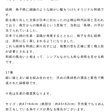
縞柄、格子柄に縮緬のような細かい皺をつけたオリジナル和紙で
す。
筋を織り出した文様が日本に伝わったのは桃山時代以前と言われ
ており、南方からの舶来品という意味で、当初は「島柄」の字が
当てられていました。
日本でも綿の生産・染織が発展するとともに、格子を含む縞柄
は、庶民に広く親しまれるようになりました。
これら縞柄を和紙に刷り出すには、複数の型を正確に置く職人技
が必要とされます。
和紙の風合いと相まって、シンプルながらも粋な表情を見せる柄
です。
17番
細い線と太い線を組み合わせた、渋めの黄緑色の濃淡と紫色で構
成された縞模様です。
※色は生産の都度異なります。
サイズ：約47×64cm（柄部分：約45×62cm）手作業でちりめん
加工をしている為サイズが異なる場合がございます。