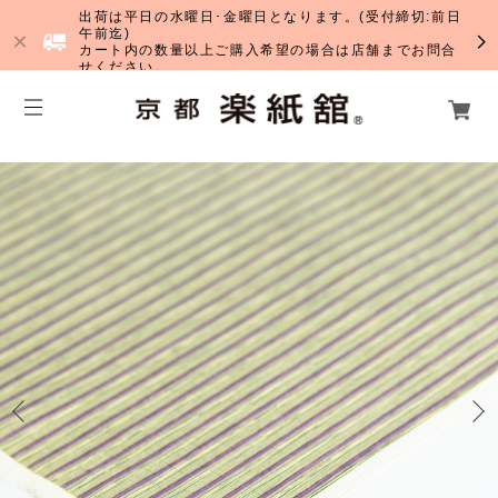
出荷は平日の水曜日･金曜日となります。(受付締切:前日
午前迄)
カート内の数量以上ご購入希望の場合は店舗までお問合
せください。