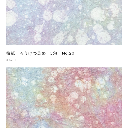
楮紙 ろうけつ染め 5匁 No.20
¥660