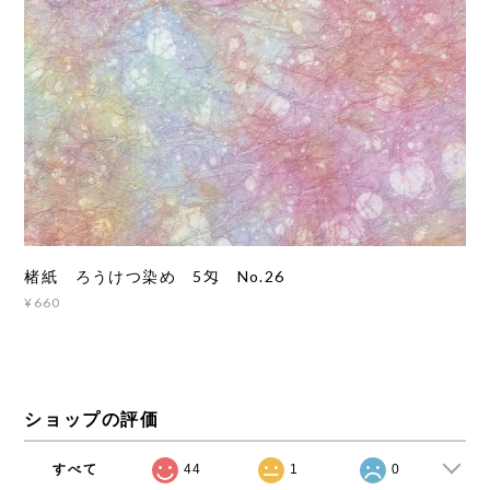
楮紙 ろうけつ染め 5匁 No.26
¥660
ショップの評価
すべて
44
1
0