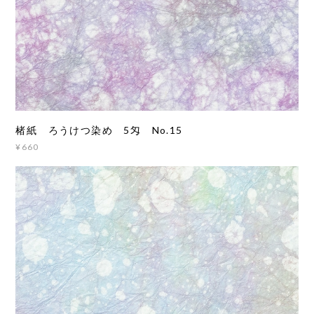
楮紙 ろうけつ染め 5匁 No.15
¥660