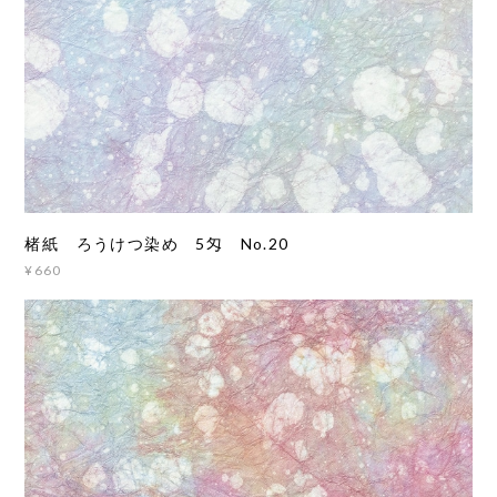
楮紙 ろうけつ染め 5匁 No.20
¥660