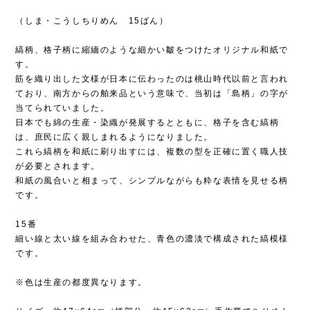
（しま・こうしちりめん 15ばん）
縞柄、格子柄に縮緬のような細かい皺をつけたオリジナル和紙で
す。
筋を織り出した文様が日本に伝わったのは桃山時代以前と言われ
ており、南方からの舶来品という意味で、当初は「島柄」の字が
当てられていました。
日本でも綿の生産・染織が発展するとともに、格子を含む縞柄
は、庶民に広く親しまれるようになりました。
これら縞柄を和紙に刷り出すには、複数の型を正確に置く職人技
が必要とされます。
和紙の風合いと相まって、シンプルながらも粋な表情を見せる柄
です。
15番
細い線と太い線を組み合わせた、青色の濃淡で構成された縞模様
です。
※色は生産の都度異なります。