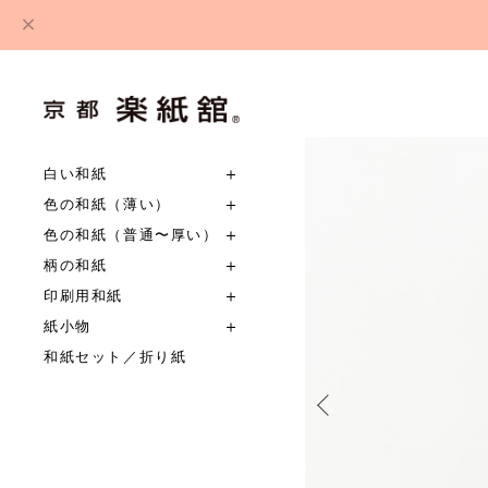
白い和紙
色の和紙（薄い）
色の和紙（普通〜厚い）
柄の和紙
印刷用和紙
紙小物
和紙セット／折り紙