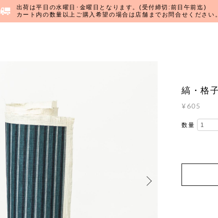
出荷は平日の水曜日･金曜日となります。(受付締切:前日午前迄)
カート内の数量以上ご購入希望の場合は店舗までお問合せください
縞・格子
¥605
数量