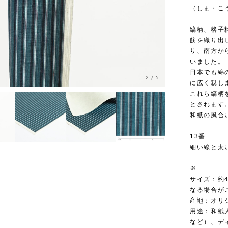
（しま・こ
縞柄、格子
筋を織り出
り、南方か
いました。
日本でも綿
3
/
5
に広く親し
これら縞柄
とされます
和紙の風合
13番
細い線と太
※
サイズ：約4
なる場合が
産地：オリ
用途：和紙
など）、デ