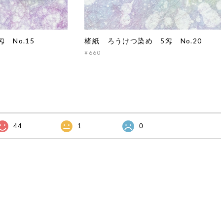
 No.15
楮紙 ろうけつ染め 5匁 No.20
¥660
44
1
0