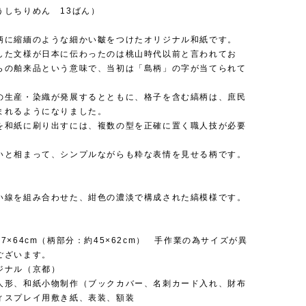
うしちりめん 13ばん）
柄に縮緬のような細かい皺をつけたオリジナル和紙です。
した文様が日本に伝わったのは桃山時代以前と言われてお
らの舶来品という意味で、当初は「島柄」の字が当てられて
の生産・染織が発展するとともに、格子を含む縞柄は、庶民
まれるようになりました。
を和紙に刷り出すには、複数の型を正確に置く職人技が必要
。
いと相まって、シンプルながらも粋な表情を見せる柄です。
い線を組み合わせた、紺色の濃淡で構成された縞模様です。
7×64cm（柄部分：約45×62cm） 手作業の為サイズが異
ございます。
ジナル（京都）
人形、和紙小物制作（ブックカバー、名刺カード入れ、財布
ィスプレイ用敷き紙、表装、額装