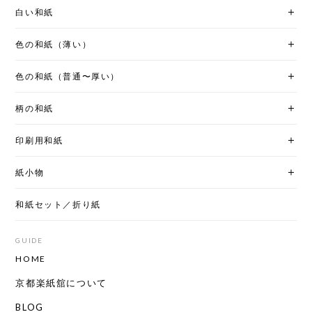
白い和紙
色の和紙（薄い）
色の和紙（普通〜厚い）
柄の和紙
印刷用和紙
紙小物
和紙セット／折り紙
GUIDE
HOME
京都楽紙舘について
BLOG