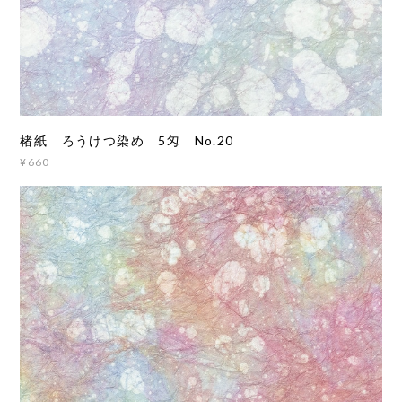
楮紙 ろうけつ染め 5匁 No.20
¥660