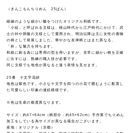
（きんこもんちりめん 25ばん）
縮緬のような細かい皺をつけたオリジナル和紙です。
「小紋」と呼ばれる文様は、桃山時代から江戸時代にかけて、武
士の裃や胴服の文様として愛用され、明治以降は主に女性の着物
の柄として発展しました。華やかな友禅柄とはまた異なる、
「粋」な魅力を持ちます。
和紙に刷る為には専用の型を用いますが、非常に細かい柄を正確
に出すには、熟練の職人技が必要です。
同じ文様でも地色が異なると違う表情を見せます。
25番 十文字花絣
地色は紫色です。小さな十文字を四つの小花で囲むように配置し
た可愛らしい印象の連続模様です。
※色は生産の都度異なります。
サイズ：約47×64cm（柄部分：約45×62cm）手作業でちりめん
加工をしている為サイズが異なる場合がございます。
産地：オリジナル（京都）