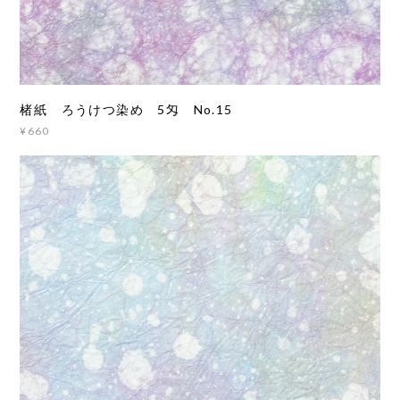
楮紙 ろうけつ染め 5匁 No.15
¥660