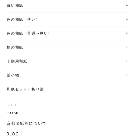
白い和紙
色の和紙（薄い）
色の和紙（普通〜厚い）
柄の和紙
印刷用和紙
紙小物
和紙セット／折り紙
GUIDE
HOME
京都楽紙舘について
BLOG