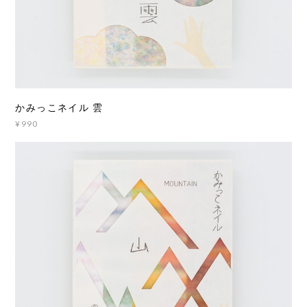
かみっこネイル 雲
¥990