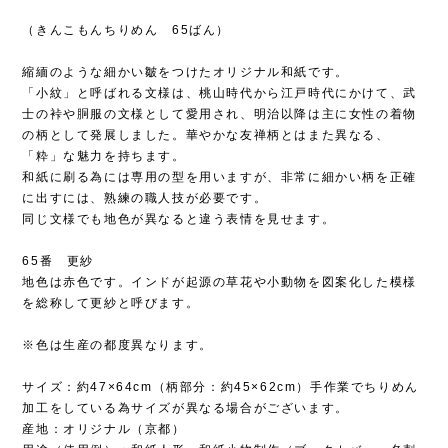
（きんこもんちりめん 65ばん）
縮緬のような細かい皺をつけたオリジナル和紙です。
「小紋」と呼ばれる文様は、桃山時代から江戸時代にかけて、武
士の裃や胴服の文様として愛用され、明治以降は主に女性の着物
の柄として発展しました。華やかな友禅柄とはまた異なる、
「粋」な魅力を持ちます。
和紙に刷る為には専用の型を用いますが、非常に細かい柄を正確
に出すには、熟練の職人技が必要です。
同じ文様でも地色が異なると違う表情を見せます。
65番 更紗
地色は赤色です。インドが起源の草花や小動物を図案化した模様
を総称して更紗と呼びます。
※色は生産の都度異なります。
サイズ：約47×64cm（柄部分：約45×62cm）手作業でちりめん
加工をしている為サイズが異なる場合がございます。
産地：オリジナル（京都）