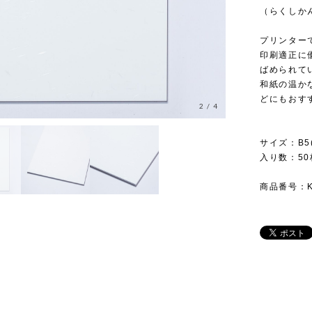
（らくしかん
プリンター
印刷適正に
ばめられて
和紙の温か
どにもおす
2
/
4
サイズ：B5(1
入り数：50
商品番号：KR