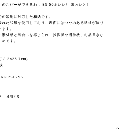
のこぴーができるわし B5 50まいいり ほわいと）
での印刷に対応した和紙です。
優れた和紙を使用しており、表面にはつやのある繊維が散り
います。
な素材感と風合いを感じられ、挨拶状や招待状、お品書きな
すめです。
8.2×25.7cm)
枚
K05-0255
通報する