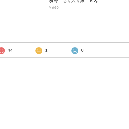
横野 ちり入り紙 ６匁
¥660
44
1
0