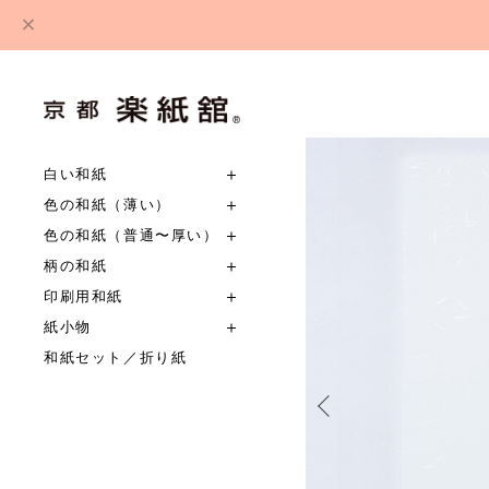
白い和紙
色の和紙（薄い）
色の和紙（普通〜厚い）
柄の和紙
印刷用和紙
紙小物
和紙セット／折り紙