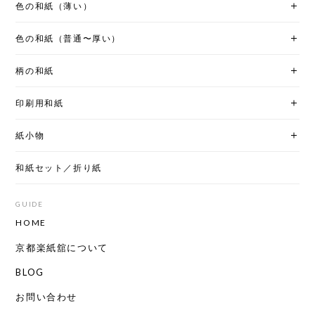
色の和紙（薄い）
色の和紙（普通〜厚い）
柄の和紙
印刷用和紙
紙小物
和紙セット／折り紙
GUIDE
HOME
京都楽紙舘について
BLOG
お問い合わせ