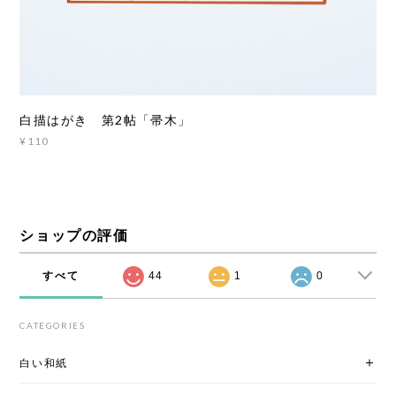
白描はがき 第2帖「帚木」
¥110
ショップの評価
すべて
44
1
0
CATEGORIES
白い和紙