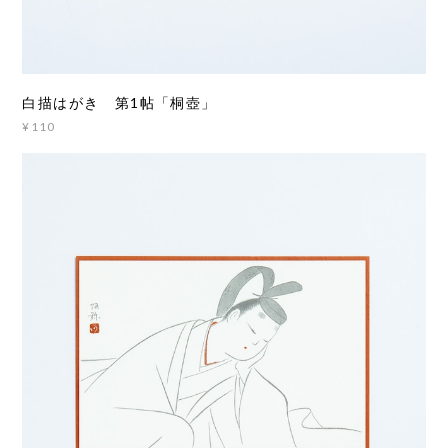
白描はがき 第1帖「桐壺」
¥110