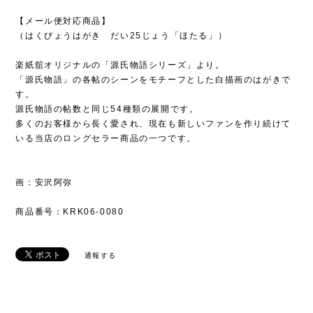
【メール便対応商品】
（はくびょうはがき だい25じょう「ほたる」）
楽紙舘オリジナルの「源氏物語シリーズ」より。
「源氏物語」の各帖のシーンをモチーフとした白描画のはがきで
す。
源氏物語の帖数と同じ54種類の展開です。
多くのお客様から長く愛され、現在も新しいファンを作り続けて
いる当店のロングセラー商品の一つです。
画：安沢阿弥
商品番号：KRK06-0080
通報する