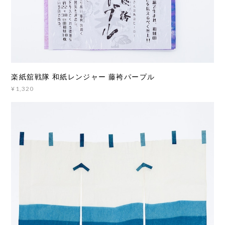
楽紙舘戦隊 和紙レンジャー 藤袴パープル
¥1,320