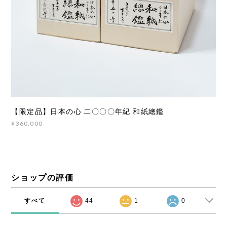
【限定品】日本の心 二〇〇〇年紀 和紙總鑑
¥360,000
ショップの評価
すべて
44
1
0