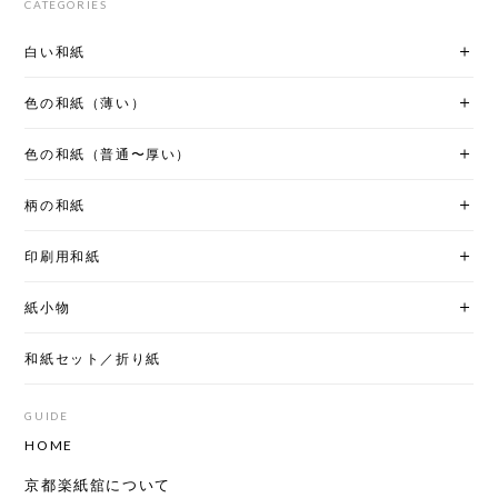
CATEGORIES
白い和紙
色の和紙（薄い）
色の和紙（普通〜厚い）
柄の和紙
印刷用和紙
紙小物
和紙セット／折り紙
GUIDE
HOME
京都楽紙舘について