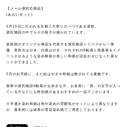
【メール便対応商品】
(あおいせっと)
5月15日に行われる京都三大祭りの一つである葵祭。
源氏物語の中でもその様子が描かれています。
楽紙舘のオリジナル商品を代表する源氏物語シリーズから一筆
箋、美弥古はがき、白描はがき、それぞれの9帖葵と双葉葵をイメ
ージさせるような染め模様が美しい和紙が詰合わせになった葵セ
ットができました。
5月のお手紙に、また絵はがきや和紙は飾ざれても素敵です。
葵祭や源氏物語9帖葵がお好きな方、お名前に「葵」の文字が入っ
ている方などにも特別感のあるおすすめの一品でございます。
※手漉き染め和紙は色や染めの雰囲気がセットにより異なります
が、基本的には緑系の雪花染め紙でご用意しております。