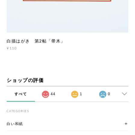
白描はがき 第2帖「帚木」
¥110
ショップの評価
すべて
44
1
0
CATEGORIES
白い和紙