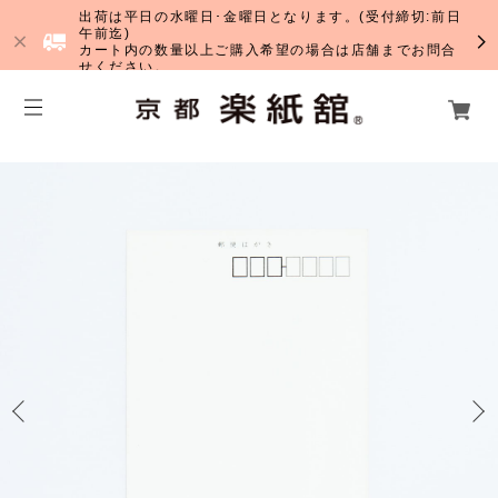
出荷は平日の水曜日･金曜日となります。(受付締切:前日
午前迄)
カート内の数量以上ご購入希望の場合は店舗までお問合
せください。