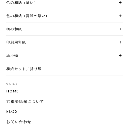
色の和紙（薄い）
色の和紙（普通〜厚い）
柄の和紙
印刷用和紙
紙小物
和紙セット／折り紙
GUIDE
HOME
京都楽紙舘について
BLOG
お問い合わせ