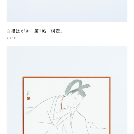
白描はがき 第1帖「桐壺」
¥110