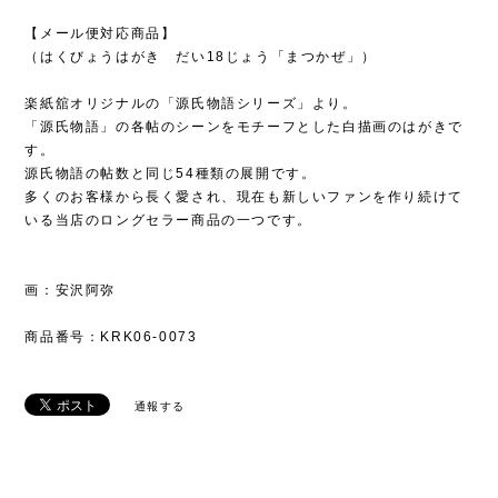
【メール便対応商品】
（はくびょうはがき だい18じょう「まつかぜ」）
楽紙舘オリジナルの「源氏物語シリーズ」より。
「源氏物語」の各帖のシーンをモチーフとした白描画のはがきで
す。
源氏物語の帖数と同じ54種類の展開です。
多くのお客様から長く愛され、現在も新しいファンを作り続けて
いる当店のロングセラー商品の一つです。
画：安沢阿弥
商品番号：KRK06-0073
通報する