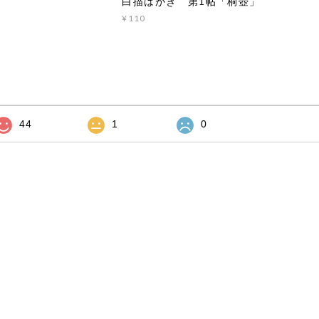
白描はがき 第1帖「桐壺」
¥110
44
1
0