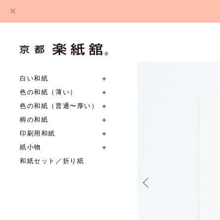
白い和紙
色の和紙（薄い）
色の和紙（普通〜厚い）
柄の和紙
印刷用和紙
紙小物
和紙セット／折り紙