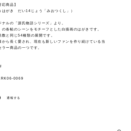
対応商品】
うはがき だい14じょう「みおつくし」）
ジナルの「源氏物語シリーズ」より。
」の各帖のシーンをモチーフとした白描画のはがきです。
帖数と同じ54種類の展開です。
様から長く愛され、現在も新しいファンを作り続けている当
セラー商品の一つです。
弥
K06-0069
通報する