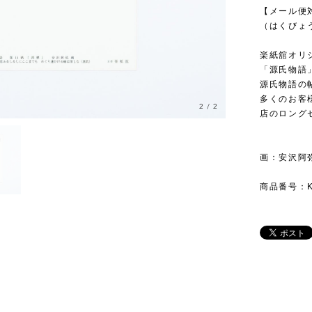
【メール便
（はくびょ
楽紙舘オリ
「源氏物語
源氏物語の
多くのお客
2
/
2
店のロング
画：安沢阿
商品番号：KR