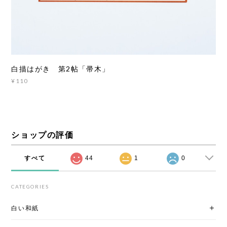
白描はがき 第2帖「帚木」
¥110
ショップの評価
すべて
44
1
0
CATEGORIES
白い和紙