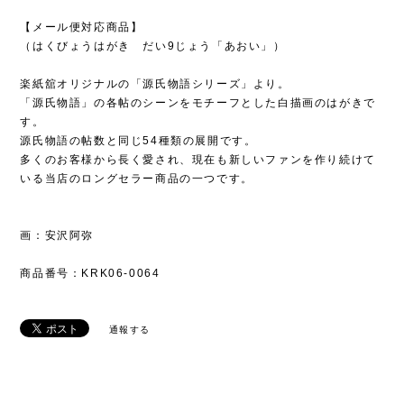
【メール便対応商品】
（はくびょうはがき だい9じょう「あおい」）
楽紙舘オリジナルの「源氏物語シリーズ」より。
「源氏物語」の各帖のシーンをモチーフとした白描画のはがきで
す。
源氏物語の帖数と同じ54種類の展開です。
多くのお客様から長く愛され、現在も新しいファンを作り続けて
いる当店のロングセラー商品の一つです。
画：安沢阿弥
商品番号：KRK06-0064
通報する