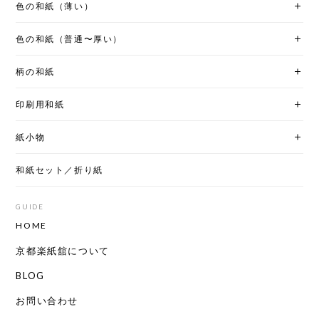
色の和紙（薄い）
色の和紙（普通〜厚い）
柄の和紙
印刷用和紙
紙小物
和紙セット／折り紙
GUIDE
HOME
京都楽紙舘について
BLOG
お問い合わせ