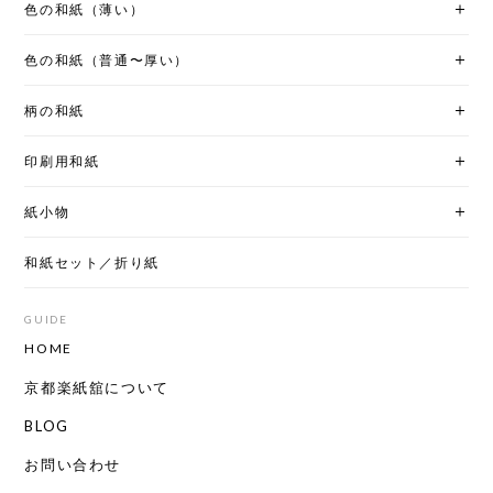
色の和紙（薄い）
色の和紙（普通〜厚い）
柄の和紙
印刷用和紙
紙小物
和紙セット／折り紙
GUIDE
HOME
京都楽紙舘について
BLOG
お問い合わせ