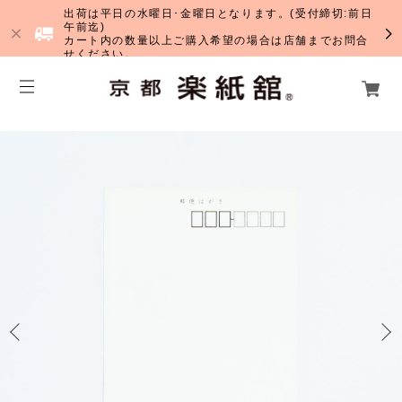
出荷は平日の水曜日･金曜日となります。(受付締切:前日
午前迄)
カート内の数量以上ご購入希望の場合は店舗までお問合
せください。