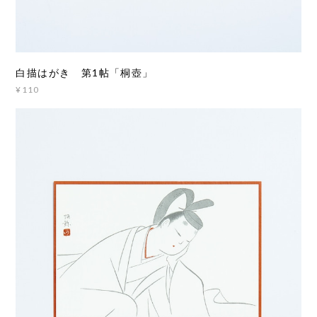
白描はがき 第1帖「桐壺」
¥110