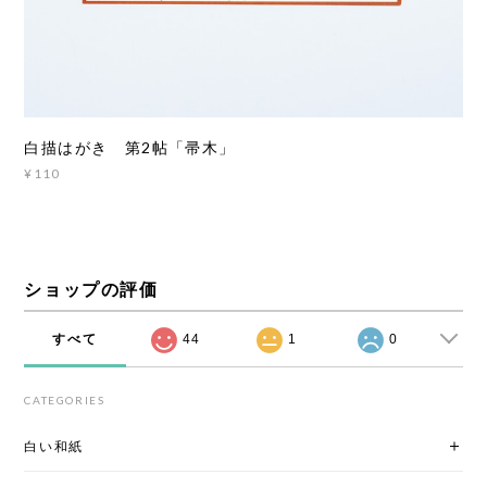
白描はがき 第2帖「帚木」
¥110
ショップの評価
すべて
44
1
0
CATEGORIES
白い和紙