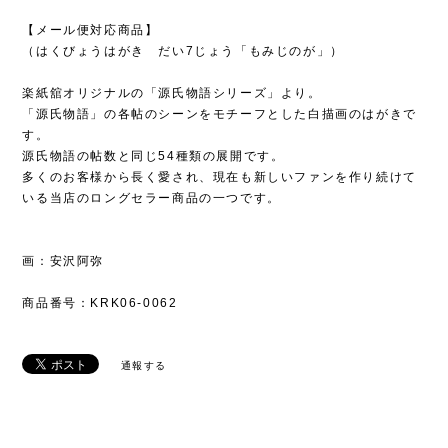
【メール便対応商品】
（はくびょうはがき だい7じょう「もみじのが」）
楽紙舘オリジナルの「源氏物語シリーズ」より。
「源氏物語」の各帖のシーンをモチーフとした白描画のはがきで
す。
源氏物語の帖数と同じ54種類の展開です。
多くのお客様から長く愛され、現在も新しいファンを作り続けて
いる当店のロングセラー商品の一つです。
画：安沢阿弥
商品番号：KRK06-0062
通報する