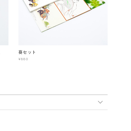
入
葵セット
¥880