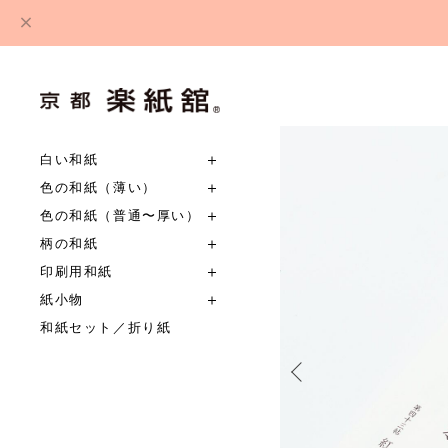
白い和紙
色の和紙（薄い）
色の和紙（普通〜厚い）
柄の和紙
印刷用和紙
紙小物
和紙セット／折り紙