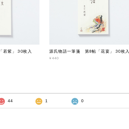
若紫」 30枚入
源氏物語一筆箋 第8帖「花宴」 30枚
¥440
44
1
0