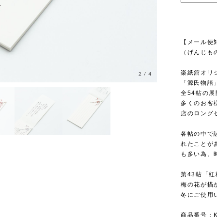
【メール便
（げんじも
楽紙舘オリ
2
/
4
「源氏物語
全54帖の
多くのお客
店のロング
各帖の中で
れたことが
も多い為、
第43帖「紅
梅の花が描
冬にご使用
商品番号：KR