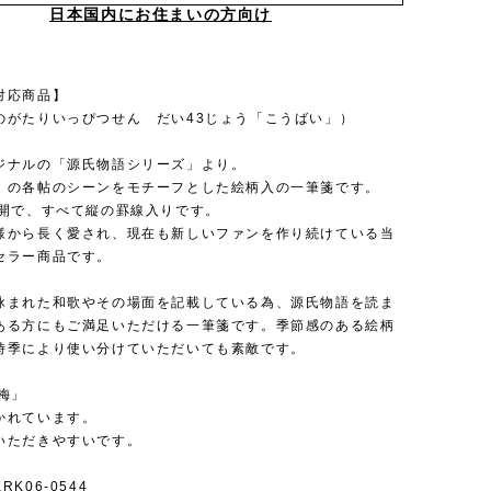
日本国内にお住まいの方向け
対応商品】
のがたりいっぴつせん だい43じょう「こうばい」）
ジナルの「源氏物語シリーズ」より。
」の各帖のシーンをモチーフとした絵柄入の一筆箋です。
展開で、すべて縦の罫線入りです。
様から長く愛され、現在も新しいファンを作り続けている当
セラー商品です。
詠まれた和歌やその場面を記載している為、源氏物語を読ま
ある方にもご満足いただける一筆箋です。季節感のある絵柄
時季により使い分けていただいても素敵です。
梅」
かれています。
いただきやすいです。
K06-0544