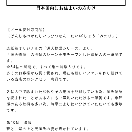
日本国内にお住まいの方向け
【メール便対応商品】
（げんじものがたりいっぴつせん だい40じょう「みのり」）
楽紙舘オリジナルの「源氏物語シリーズ」より。
「源氏物語」の各帖のシーンをモチーフとした絵柄入の一筆箋で
す。
全54帖の展開で、すべて縦の罫線入りです。
多くのお客様から長く愛され、現在も新しいファンを作り続けて
いる当店のロングセラー商品です。
各帖の中で詠まれた和歌やその場面を記載している為、源氏物語
を読まれたことがある方にもご満足いただける一筆箋です。季節
感のある絵柄も多い為、時季により使い分けていただいても素敵
です。
第40帖「御法」
萩と、紫の上と光源氏の姿が描かれています。