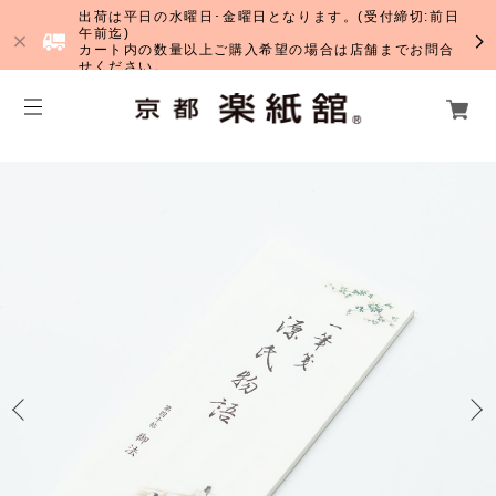
出荷は平日の水曜日･金曜日となります。(受付締切:前日
午前迄)
カート内の数量以上ご購入希望の場合は店舗までお問合
せください。