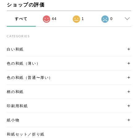
ショップの評価
すべて
44
1
0
CATEGORIES
白い和紙
色の和紙（薄い）
色の和紙（普通〜厚い）
柄の和紙
印刷用和紙
紙小物
和紙セット／折り紙