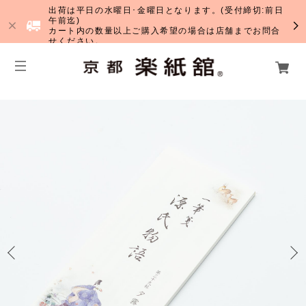
出荷は平日の水曜日･金曜日となります。(受付締切:前日
午前迄)
カート内の数量以上ご購入希望の場合は店舗までお問合
せください。