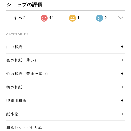
ショップの評価
すべて
44
1
0
CATEGORIES
白い和紙
色の和紙（薄い）
色の和紙（普通〜厚い）
柄の和紙
印刷用和紙
紙小物
和紙セット／折り紙