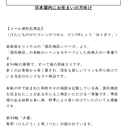
日本国内にお住まいの方向け
【メール便対応商品】
（げんじものがたりいっぴつせん だい39じょう「ゆうぎり」）
楽紙舘オリジナルの「源氏物語シリーズ」より。
「源氏物語」の各帖のシーンをモチーフとした絵柄入の一筆箋で
す。
全54帖の展開で、すべて縦の罫線入りです。
多くのお客様から長く愛され、現在も新しいファンを作り続けて
いる当店のロングセラー商品です。
各帖の中で詠まれた和歌やその場面を記載している為、源氏物語
を読まれたことがある方にもご満足いただける一筆箋です。季節
感のある絵柄も多い為、時季により使い分けていただいても素敵
です。
第39帖「夕霧」
竜胆（りんどう）と蔦（つた）が描かれています。