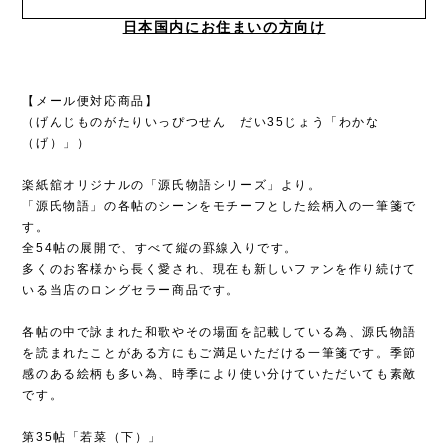
日本国内にお住まいの方向け
【メール便対応商品】
（げんじものがたりいっぴつせん だい35じょう「わかな
（げ）」）
楽紙舘オリジナルの「源氏物語シリーズ」より。
「源氏物語」の各帖のシーンをモチーフとした絵柄入の一筆箋で
す。
全54帖の展開で、すべて縦の罫線入りです。
多くのお客様から長く愛され、現在も新しいファンを作り続けて
いる当店のロングセラー商品です。
各帖の中で詠まれた和歌やその場面を記載している為、源氏物語
を読まれたことがある方にもご満足いただける一筆箋です。季節
感のある絵柄も多い為、時季により使い分けていただいても素敵
です。
第35帖「若菜（下）」