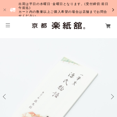
出荷は平日の水曜日･金曜日となります。(受付締切:前日
午前迄)
カート内の数量以上ご購入希望の場合は店舗までお問合
せください。