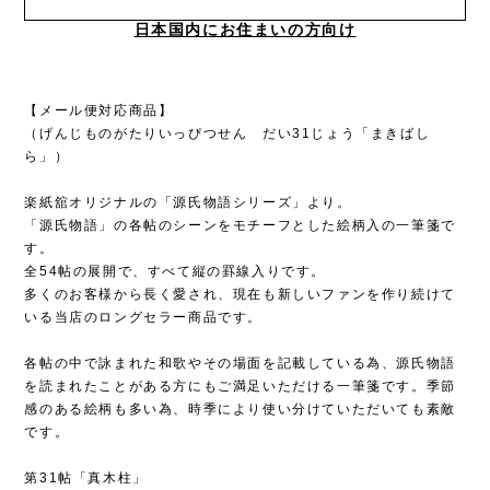
日本国内にお住まいの方向け
【メール便対応商品】
（げんじものがたりいっぴつせん だい31じょう「まきばし
ら」）
楽紙舘オリジナルの「源氏物語シリーズ」より。
「源氏物語」の各帖のシーンをモチーフとした絵柄入の一筆箋で
す。
全54帖の展開で、すべて縦の罫線入りです。
多くのお客様から長く愛され、現在も新しいファンを作り続けて
いる当店のロングセラー商品です。
各帖の中で詠まれた和歌やその場面を記載している為、源氏物語
を読まれたことがある方にもご満足いただける一筆箋です。季節
感のある絵柄も多い為、時季により使い分けていただいても素敵
です。
第31帖「真木柱」