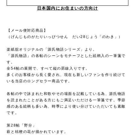
日本国内にお住まいの方向け
【メール便対応商品】
（げんじものがたりいっぴつせん だい28じょう「のわき」）
楽紙舘オリジナルの「源氏物語シリーズ」より。
「源氏物語」の各帖のシーンをモチーフとした絵柄入の一筆箋で
す。
全54帖の展開で、すべて縦の罫線入りです。
多くのお客様から長く愛され、現在も新しいファンを作り続けて
いる当店のロングセラー商品です。
各帖の中で詠まれた和歌やその場面を記載している為、源氏物語
を読まれたことがある方にもご満足いただける一筆箋です。季節
感のある絵柄も多い為、時季により使い分けていただいても素敵
です。
第28帖「野分」
萩と桔梗の花が描かれています。