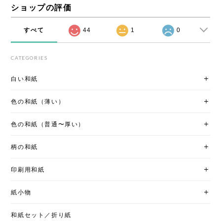
ショップの評価
すべて
44
1
0
CATEGORIES
白い和紙
色の和紙（薄い）
色の和紙（普通〜厚い）
柄の和紙
印刷用和紙
紙小物
和紙セット／折り紙