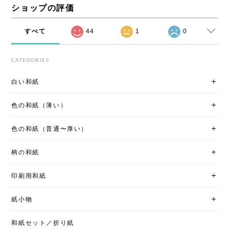
ショップの評価
すべて
44
1
0
CATEGORIES
白い和紙
色の和紙（薄い）
色の和紙（普通〜厚い）
柄の和紙
印刷用和紙
紙小物
和紙セット／折り紙