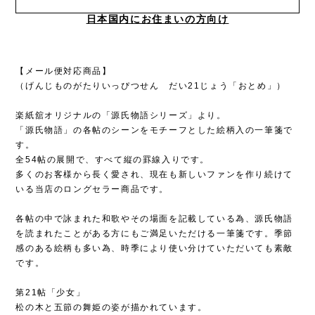
日本国内にお住まいの方向け
【メール便対応商品】
（げんじものがたりいっぴつせん だい21じょう「おとめ」）
楽紙舘オリジナルの「源氏物語シリーズ」より。
「源氏物語」の各帖のシーンをモチーフとした絵柄入の一筆箋で
す。
全54帖の展開で、すべて縦の罫線入りです。
多くのお客様から長く愛され、現在も新しいファンを作り続けて
いる当店のロングセラー商品です。
各帖の中で詠まれた和歌やその場面を記載している為、源氏物語
を読まれたことがある方にもご満足いただける一筆箋です。季節
感のある絵柄も多い為、時季により使い分けていただいても素敵
です。
第21帖「少女」
松の木と五節の舞姫の姿が描かれています。