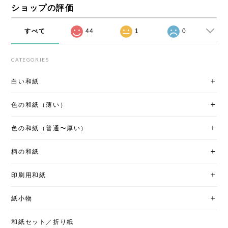
ショップの評価
すべて
44
1
0
CATEGORIES
白い和紙
色の和紙（薄い）
色の和紙（普通〜厚い）
柄の和紙
印刷用和紙
紙小物
和紙セット／折り紙