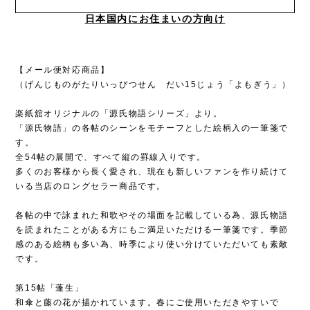
日本国内にお住まいの方向け
【メール便対応商品】
（げんじものがたりいっぴつせん だい15じょう「よもぎう」）
楽紙舘オリジナルの「源氏物語シリーズ」より。
「源氏物語」の各帖のシーンをモチーフとした絵柄入の一筆箋で
す。
全54帖の展開で、すべて縦の罫線入りです。
多くのお客様から長く愛され、現在も新しいファンを作り続けて
いる当店のロングセラー商品です。
各帖の中で詠まれた和歌やその場面を記載している為、源氏物語
を読まれたことがある方にもご満足いただける一筆箋です。季節
感のある絵柄も多い為、時季により使い分けていただいても素敵
です。
第15帖「蓬生」
和傘と藤の花が描かれています。春にご使用いただきやすいで