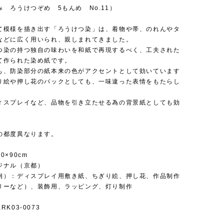
 ろうけつぞめ 5もんめ No.11）
て模様を描き出す「ろうけつ染」は、着物や帯、のれんやタ
などに広く用いられ、親しまれてきました。
つ染の持つ独自の味わいを和紙で再現するべく、工夫された
て作られた染め紙です。
も、防染部分の紙本来の色がアクセントとして効いています
り絵や押し花のバックとしても、一味違った表情をもたらし
ィスプレイなど、品物を引き立たせる為の背景紙としても効
の都度異なります。
0×90cm
ジナル（京都）
例）：ディスプレイ用敷き紙、ちぎり絵、押し花、作品制作
リーなど）、装飾用、ラッピング、灯り制作
K03-0073