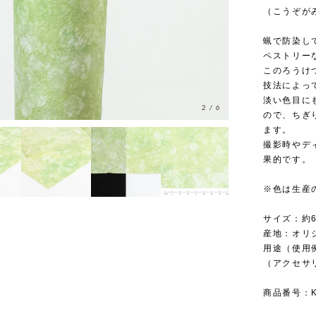
（こうぞがみ
蝋で防染し
ペストリー
このろうけ
技法によっ
淡い色目に
2
/
6
ので、ちぎ
ます。
撮影時やデ
果的です。
※色は生産
サイズ：約6
産地：オリ
用途（使用
（アクセサ
商品番号：KR