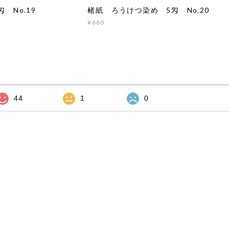
 No.19
楮紙 ろうけつ染め 5匁 No.20
¥660
44
1
0