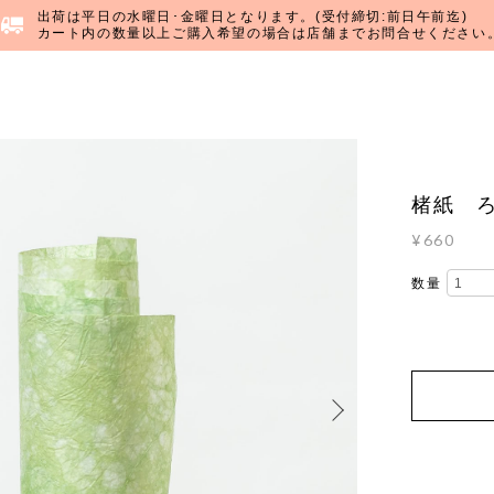
出荷は平日の水曜日･金曜日となります。(受付締切:前日午前迄)
カート内の数量以上ご購入希望の場合は店舗までお問合せください
楮紙 ろ
¥660
数量