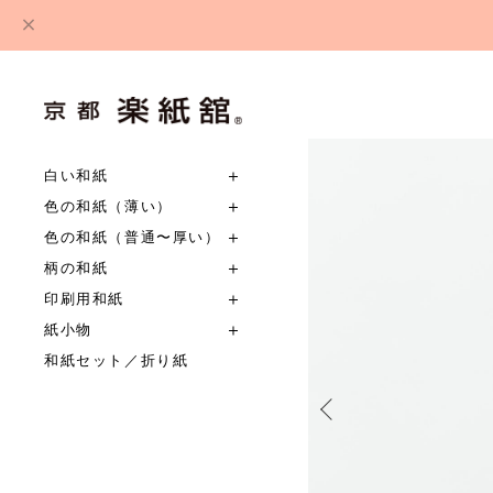
白い和紙
色の和紙（薄い）
色の和紙（普通〜厚い）
柄の和紙
印刷用和紙
紙小物
和紙セット／折り紙