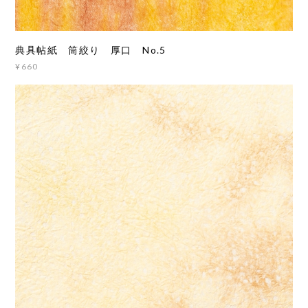
典具帖紙 筒絞り 厚口 No.5
¥660