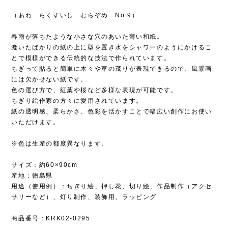
（あわ らくすいし むらぞめ No.9）
春雨が落ちたような小さな穴のあいた薄い和紙。
漉いたばかりの紙の上に型を置き水をシャワーのようにかけるこ
とで模様ができる伝統的な技法で作られています。
ちぎって貼ると簡単に木々や草の茂りが表現できるので、風景画
には欠かせない紙です。
色の選び方で、紅葉や桜など多様な表現が可能です。
ちぎり絵作家の方々に愛用されています。
紙の透明感、柔らかさ、色彩を活かすことで幅広い創作にお使い
いただけます。
※色は生産の都度異なります。
サイズ：約60×90cm
産地：徳島県
用途（使用例）：ちぎり絵、押し花、切り絵、作品制作（アクセ
サリーなど）、灯り制作、装飾用、ラッピング
商品番号：KRK02-0295