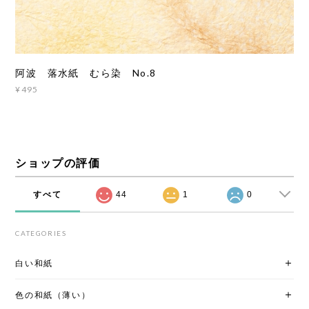
阿波 落水紙 むら染 No.8
¥495
ショップの評価
すべて
44
1
0
CATEGORIES
白い和紙
色の和紙（薄い）