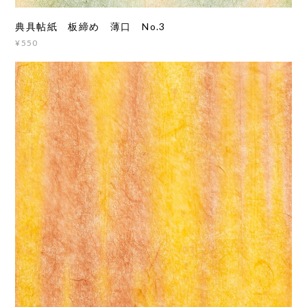
典具帖紙 板締め 薄口 No.3
¥550